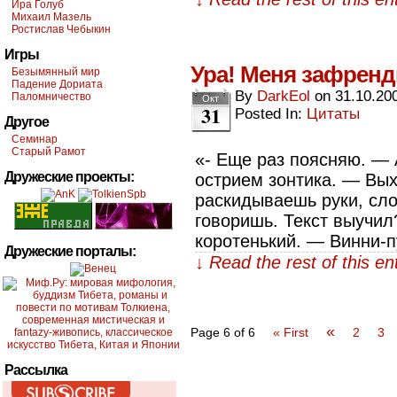
Ира Голуб
Михаил Мазель
Ростислав Чебыкин
Игры
Ура! Меня зафренди
Безымянный мир
Падение Дориата
By
DarkEol
on
31.10.20
Паломничество
Окт
31
Posted In:
Цитаты
Другое
Семинар
Старый Рамот
«- Еще раз поясняю. —
Дружеские проекты:
острием зонтика. — Вых
раскидываешь руки, сло
говоришь. Текст выучил
коротенький. — Винни-п
Дружеские порталы:
↓ Read the rest of this e
«
Page 6 of 6
« First
2
3
Рассылка