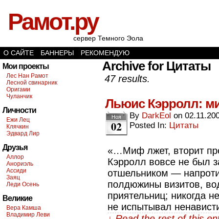
Рамот.ру
сервер Темного Эола
О САЙТЕ
БАННЕРЫ
РЕКОМЕНДУЮ
Archive for Цитаты
Мои проекты
Лес Нан Рамот
47 results.
Лесной свинарник
Оригами
Чуланчик
Льюис Кэрролл: 
Личности
By
DarkEol
on
02.11.20
Ноя
Ежи Лец
02
Posted In:
Цитаты
Клячкин
Эдвард Лир
Друзья
«…Миф лжет, вторит пр
Аллор
Кэрролл вовсе не был 
Анориэль
Ассиди
отшельником — напротив
Заяц
полдюжины визитов, во
Леди Осень
приятельниц; никогда н
Великие
не испытывал ненавист
Вера Камша
Владимир Леви
↓ Read the rest of this e