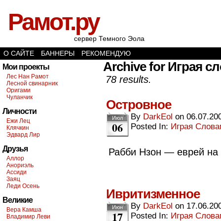
Рамот.ру
сервер Темного Эола
О САЙТЕ
БАННЕРЫ
РЕКОМЕНДУЮ
Archive for Играя с
Мои проекты
Лес Нан Рамот
78 results.
Лесной свинарник
Оригами
Чуланчик
Островное
Личности
By
DarkEol
on
06.07.20
Июл
Ежи Лец
06
Posted In:
Играя Слов
Клячкин
Эдвард Лир
Друзья
Рабби Нзон — еврей на
Аллор
Анориэль
Ассиди
Заяц
Леди Осень
Ивритизменное
Великие
By
DarkEol
on
17.06.20
Июн
Вера Камша
17
Posted In:
Играя Слов
Владимир Леви