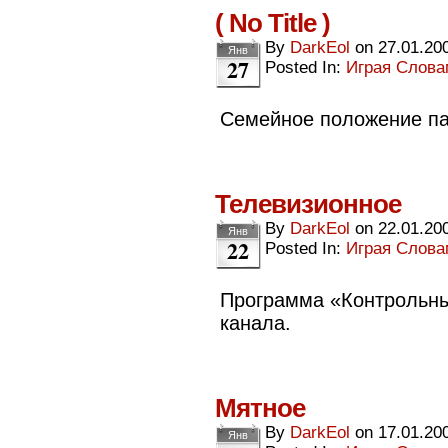
( No Title )
By
DarkEol
on
27.01.20
Янв
27
Posted In:
Играя Слов
Семейное положение па
Телевизионное
By
DarkEol
on
22.01.20
Янв
22
Posted In:
Играя Слов
Программа «Контрольны
канала.
Мятное
By
DarkEol
on
17.01.20
Янв