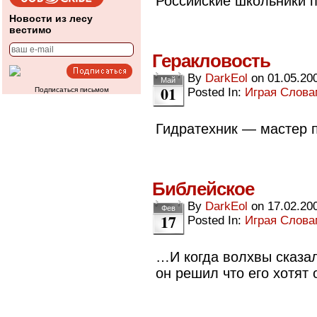
Российские школьники п
Новости из лесу
вестимо
Геракловость
By
DarkEol
on
01.05.20
Май
01
Подписаться письмом
Posted In:
Играя Слов
Гидратехник — мастер п
Библейское
By
DarkEol
on
17.02.20
Фев
17
Posted In:
Играя Слов
…И когда волхвы сказал
он решил что его хотят 