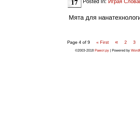
17
Posted In:
Играя Слов
Мята для нанатехноло
«
Page 4 of 9
« First
2
3
©2003-2018
Рамот.ру
|
Powered by
Word