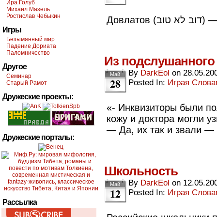
Ира Голуб
Михаил Мазель
Ростислав Чебыкин
Довла
Игры
Безымянный мир
Падение Дориата
Паломничество
Из подслушанного
Другое
By
DarkEol
on
28.05.20
Май
Семинар
28
Posted In:
Играя Слов
Старый Рамот
Дружеские проекты:
«- Инквизиторы были п
кожу и доктора могли у
— Да, их так и звали —
Дружеские порталы:
Школьность
By
DarkEol
on
12.05.20
Май
12
Posted In:
Играя Слов
Рассылка