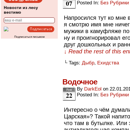
07
Posted In:
Без Рубрики
Новости из лесу
вестимо
Напросился тут ко мне 
я смотрю имя мне ничего
мужики в камуфляже по 
ну и проигнорировал его
Подписаться письмом
друг дошкольных и ран
↓ Read the rest of this e
└ Tags:
Дыбр
,
Ехидства
Водочное
By
DarkEol
on
22.01.20
Янв
22
Posted In:
Без Рубрики
Интересно о чём думал
Царская»? Такой напиток
что там в бутылке. Или 
антиалкагольная компа