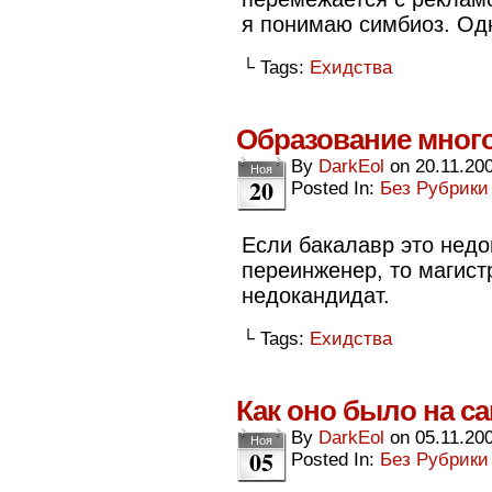
я понимаю симбиоз. Од
└ Tags:
Ехидства
Образование много
By
DarkEol
on
20.11.20
Ноя
20
Posted In:
Без Рубрики
Если бакалавр это недо
переинженер, то магист
недокандидат.
└ Tags:
Ехидства
Как оно было на с
By
DarkEol
on
05.11.20
Ноя
05
Posted In:
Без Рубрики