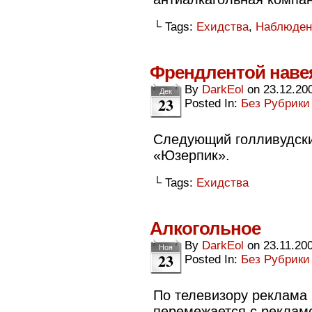
└ Tags:
Ехидства
,
Наблюден
Френдлентой нав
By
DarkEol
on
23.12.20
Дек
23
Posted In:
Без Рубрики
Следующий голливудски
«Юзерпик».
└ Tags:
Ехидства
Алкогольное
By
DarkEol
on
23.11.20
Ноя
23
Posted In:
Без Рубрики
По телевизору реклама 
перемежается с рекламо