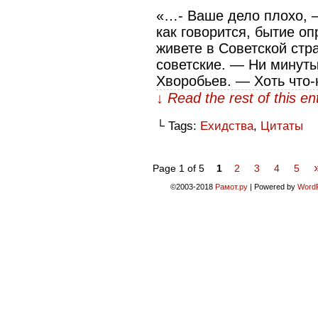
«…- Ваше дело плохо, 
как говорится, бытие оп
живете в Советской стр
советские. — Ни минут
Хворобьев. — Хоть что-
↓ Read the rest of this e
└ Tags:
Ехидства
,
Цитаты
Page 1 of 5
1
2
3
4
5
©2003-2018
Рамот.ру
|
Powered by
Word