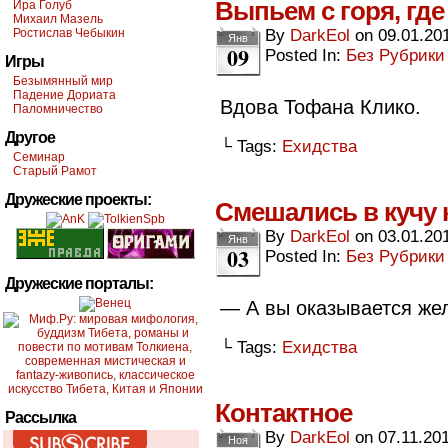
Выпьем с горя, где
Ира Голуб
Михаил Мазель
Ростислав Чебыкин
By
DarkEol
on
09.01.20
Янв
09
Posted In:
Без Рубрики
Игры
Безымянный мир
Падение Дориата
Вдова Тофана Клико.
Паломничество
Другое
└ Tags:
Ехидства
Семинар
Старый Рамот
Дружеские проекты:
Смешались в кучу
By
DarkEol
on
03.01.20
Янв
03
Posted In:
Без Рубрики
Дружеские порталы:
— А вы оказывается же
└ Tags:
Ехидства
Контактное
Рассылка
By
DarkEol
on
07.11.20
Ноя