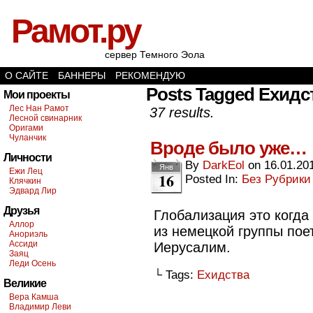
Рамот.ру
сервер Темного Эола
О САЙТЕ
БАННЕРЫ
РЕКОМЕНДУЮ
Posts Tagged Ехидс
Мои проекты
Лес Нан Рамот
37 results.
Лесной свинарник
Оригами
Чуланчик
Вроде было уже…
Личности
By
DarkEol
on
16.01.20
Янв
Ежи Лец
16
Posted In:
Без Рубрики
Клячкин
Эдвард Лир
Друзья
Глобализация это когда
Аллор
из немецкой группы пое
Анориэль
Ассиди
Иерусалим.
Заяц
Леди Осень
└ Tags:
Ехидства
Великие
Вера Камша
Владимир Леви