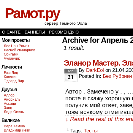
Рамот.ру
сервер Темного Эола
О САЙТЕ
БАННЕРЫ
РЕКОМЕНДУЮ
Archive for Апрель 2
Мои проекты
Лес Нан Рамот
1 result.
Лесной свинарник
Оригами
Чуланчик
Эланор Мастер. Эл
Личности
By
DarkEol
on
21.04.20
Апр
Ежи Лец
21
Posted In:
Без Рубрики
Клячкин
Эдвард Лир
Друзья
Автор . Замечено у , , 
Аллор
посте я скажу хорошую 
Анориэль
Ассиди
получив мой ответ, зав
Заяц
тоже всякому отметивше
Леди Осень
↓ Read the rest of this e
Великие
Вера Камша
└ Tags:
Тесты
Владимир Леви