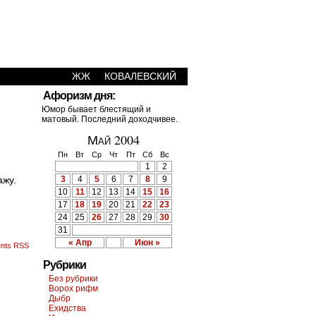
ЖЖ
КОВАЛЕВСКИЙ
›
Афоризм дня:
Юмор бывает блестящий и
матовый. Последний доходчивее.
Май 2004
Пн
Вт
Ср
Чт
Пт
Сб
Вс
1
2
к скажу.
3
4
5
6
7
8
9
10
11
12
13
14
15
16
17
18
19
20
21
22
23
24
25
26
27
28
29
30
31
« Апр
Июн »
nts RSS
Рубрики
Без рубрики
Ворох рифм
Дыбр
Ехидства