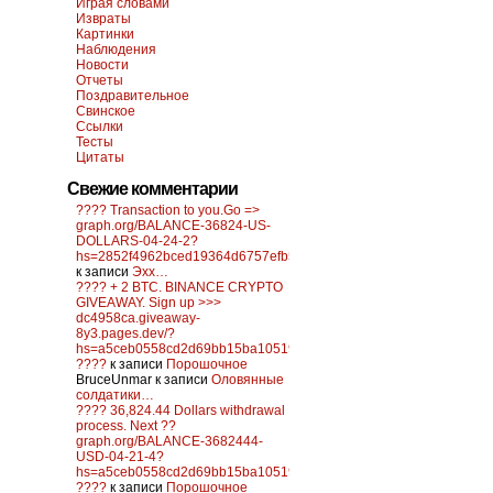
Играя словами
Извраты
Картинки
Наблюдения
Новости
Отчеты
Поздравительное
Свинское
Ссылки
Тесты
Цитаты
Свежие комментарии
???? Transaction to you.Go =>
graph.org/BALANCE-36824-US-
DOLLARS-04-24-2?
hs=2852f4962bced19364d6757efb5f6a84&
к записи
Эхх…
???? + 2 BTC. BINANCE CRYPTO
GIVEAWAY. Sign up >>>
dc4958ca.giveaway-
8y3.pages.dev/?
hs=a5ceb0558cd2d69bb15ba10519f0d6c2&
????
к записи
Порошочное
BruceUnmar
к записи
Оловянные
солдатики…
???? 36,824.44 Dollars withdrawal
process. Next ??
graph.org/BALANCE-3682444-
USD-04-21-4?
hs=a5ceb0558cd2d69bb15ba10519f0d6c2&
????
к записи
Порошочное