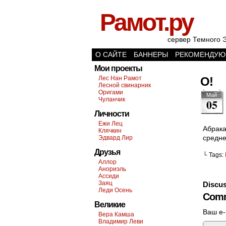
Рамот.ру
сервер Темного 
О САЙТЕ
БАННЕРЫ
РЕКОМЕНДУЮ
Мои проекты
Лес Нан Рамот
О!
Лесной свинарник
Оригами
Май
Чуланчик
05
Личности
Ежи Лец
Клячкин
средне
Эдвард Лир
Друзья
└ Tags:
Аллор
Анориэль
Ассиди
Заяц
Discus
Леди Осень
Comm
Великие
Ваш e-
Вера Камша
Владимир Леви