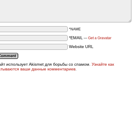
*NAME
*EMAIL
—
Get a Gravatar
Website URL
айт использует Akismet для борьбы со спамом.
Узнайте как
атываются ваши данные комментариев
.