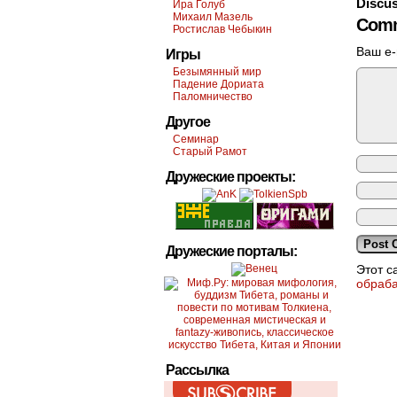
Discus
Ира Голуб
Михаил Мазель
Comm
Ростислав Чебыкин
Ваш e-
Игры
Безымянный мир
Падение Дориата
Паломничество
Другое
Семинар
Старый Рамот
Дружеские проекты:
Дружеские порталы:
Этот с
обраб
Рассылка