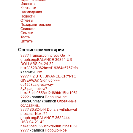
Извраты
Картинки
Наблюдения
Новости
Отчеты
Поздравительное
Свинское
Ссылки
Тесты
Цитаты
Свежие комментарии
???? Transaction to you.Go =>
graph.org/BALANCE-36824-US-
DOLLARS-04-24-2?
hs=2852f4962bced19364d6757efb5f6a84&
к записи
Эхх…
???? + 2 BTC. BINANCE CRYPTO
GIVEAWAY. Sign up >>>
dc4958ca.giveaway-
8y3.pages.dev/?
hs=a5ceb0558cd2d69bb15ba10519f0d6c2&
????
к записи
Порошочное
BruceUnmar
к записи
Оловянные
солдатики…
???? 36,824.44 Dollars withdrawal
process. Next ??
graph.org/BALANCE-3682444-
USD-04-21-4?
hs=a5ceb0558cd2d69bb15ba10519f0d6c2&
????
к записи
Порошочное