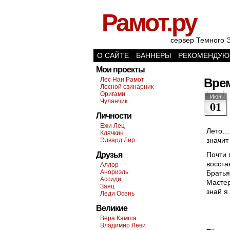
Рамот.ру
сервер Темного 
О САЙТЕ
БАННЕРЫ
РЕКОМЕНДУЮ
Мои проекты
Лес Нан Рамот
Вре
Лесной свинарник
Оригами
Июн
Чуланчик
01
Личности
Ежи Лец
Лето… 
Клячкин
значит
Эдвард Лир
Друзья
Почти 
восста
Аллор
Анориэль
Братья
Ассиди
Масте
Заяц
знай я 
Леди Осень
Великие
Вера Камша
Владимир Леви