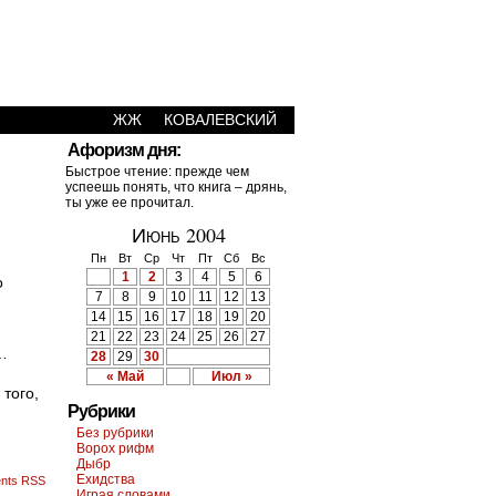
ЖЖ
КОВАЛЕВСКИЙ
›
Афоризм дня:
Быстрое чтение: прежде чем
успеешь понять, что книга – дрянь,
ты уже ее прочитал.
Июнь 2004
Пн
Вт
Ср
Чт
Пт
Сб
Вс
1
2
3
4
5
6
о
7
8
9
10
11
12
13
14
15
16
17
18
19
20
21
22
23
24
25
26
27
…
28
29
30
« Май
Июл »
 того,
Рубрики
Без рубрики
Ворох рифм
Дыбр
Ехидства
nts RSS
Играя словами