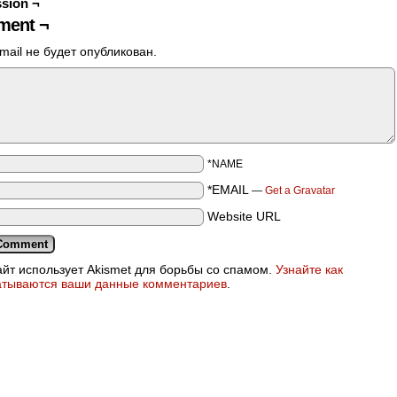
sion ¬
ent ¬
mail не будет опубликован.
*NAME
*EMAIL
—
Get a Gravatar
Website URL
айт использует Akismet для борьбы со спамом.
Узнайте как
атываются ваши данные комментариев
.