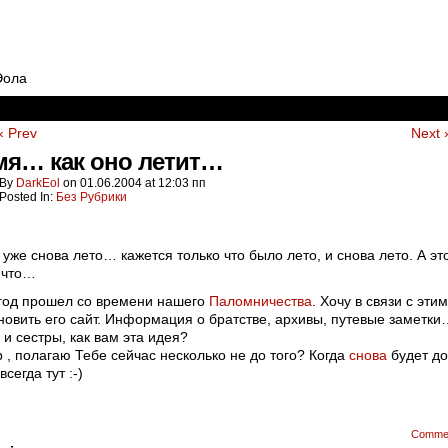
Эола
‹ Prev
Next 
мя… как оно летит…
By
DarkEol
on
01.06.2004
at
12:03 пп
Posted In:
Без Рубрики
уже снова лето… кажется только что было лето, и снова лето. А эт
 что…
год прошел со времени нашего
Паломничества
. Хочу в связи с этим
новить его сайт. Информация о братстве, архивы, путевые заметки
 и сестры, как вам эта идея?
р
, полагаю Тебе сейчас несколько не до того? Когда
снова
будет до
всегда тут :-)
Comme