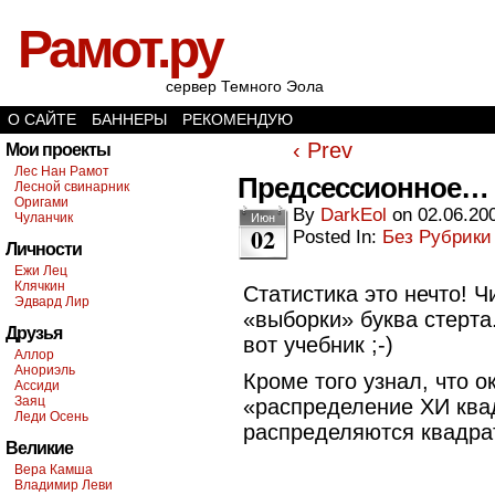
Рамот.ру
сервер Темного Эола
О САЙТЕ
БАННЕРЫ
РЕКОМЕНДУЮ
‹ Prev
Мои проекты
Лес Нан Рамот
Предсессионное…
Лесной свинарник
Оригами
By
DarkEol
on
02.06.20
Чуланчик
Июн
02
Posted In:
Без Рубрики
Личности
Ежи Лец
Клячкин
Статистика это нечто! Ч
Эдвард Лир
«выборки» буква стерта
Друзья
вот учебник ;-)
Аллор
Анориэль
Кроме того узнал, что 
Ассиди
Заяц
«распределение ХИ ква
Леди Осень
распределяются квадрат
Великие
Вера Камша
Владимир Леви