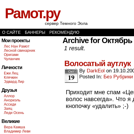
Рамот.ру
сервер Темного Эола
О САЙТЕ
БАННЕРЫ
РЕКОМЕНДУЮ
Archive for Октябрь 
Мои проекты
Лес Нан Рамот
1 result.
Лесной свинарник
Оригами
Чуланчик
Волосатый аутлук
Личности
By
DarkEol
on
19.10.20
Окт
Ежи Лец
19
Posted In:
Без Рубрики
Клячкин
Эдвард Лир
Друзья
Приходит мне спам «Це
Аллор
волос навсегда». Что я
Анориэль
Ассиди
кнопочку «удалить» ;-)
Заяц
Леди Осень
Великие
Вера Камша
Владимир Леви