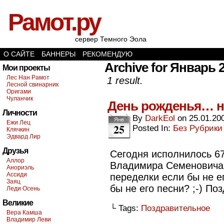
Рамот.ру
сервер Темного Эола
О САЙТЕ
БАННЕРЫ
РЕКОМЕНДУЮ
Archive for Январь 2
Мои проекты
Лес Нан Рамот
1 result.
Лесной свинарник
Оригами
Чуланчик
День рожденья… не
Личности
By
DarkEol
on
25.01.20
Янв
Ежи Лец
25
Posted In:
Без Рубрики
Клячкин
Эдвард Лир
Друзья
Сегодня исполнилось 67
Аллор
Владимира Семеновича 
Анориэль
Ассиди
переделки если бы не е
Заяц
бы не его песни? ;-) Поз
Леди Осень
Великие
└ Tags:
Поздравительное
Вера Камша
Владимир Леви