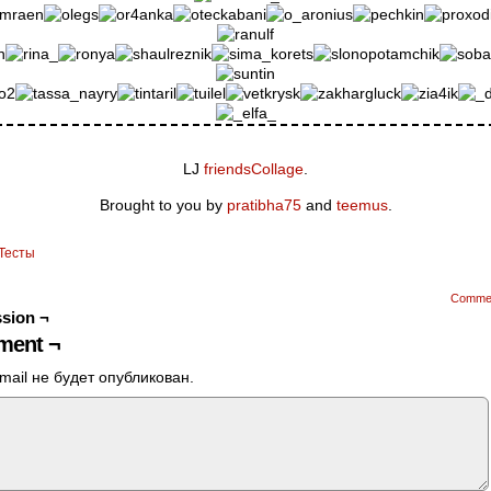
LJ
friendsCollage
.
Brought to you by
pratibha75
and
teemus
.
Тесты
Comme
sion ¬
ent ¬
mail не будет опубликован.