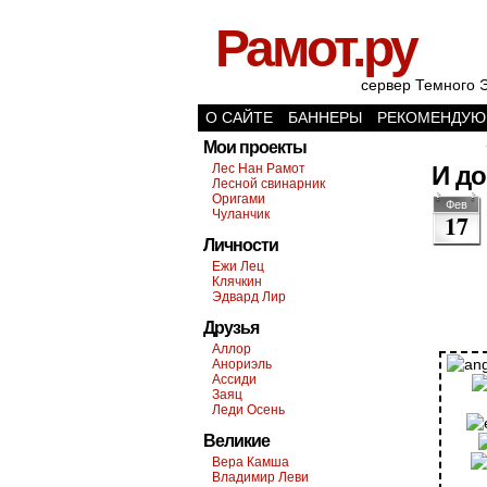
Рамот.ру
сервер Темного 
О САЙТЕ
БАННЕРЫ
РЕКОМЕНДУЮ
Мои проекты
Лес Нан Рамот
И д
Лесной свинарник
Оригами
Фев
Чуланчик
17
Личности
Ежи Лец
Клячкин
Эдвард Лир
Друзья
Аллор
Анориэль
Ассиди
Заяц
Леди Осень
Великие
Вера Камша
Владимир Леви