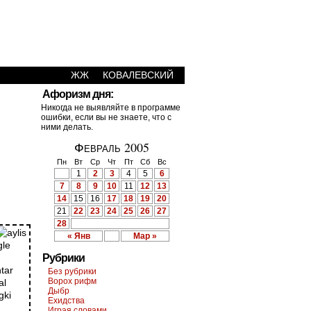
ЖЖ
КОВАЛЕВСКИЙ
›
Афоризм дня:
Никогда не выявляйте в программе
ошибки, если вы не знаете, что с
ними делать.
Февраль 2005
Пн
Вт
Ср
Чт
Пт
Сб
Вс
1
2
3
4
5
6
7
8
9
10
11
12
13
14
15
16
17
18
19
20
21
22
23
24
25
26
27
28
« Янв
Мар »
Рубрики
Без рубрики
Ворох рифм
Дыбр
Ехидства
Играя словами