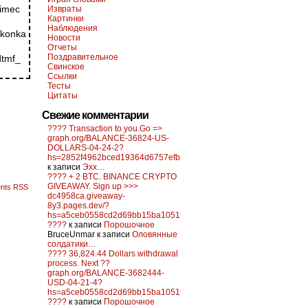
Извраты
Картинки
Наблюдения
Новости
Отчеты
Поздравительное
Свинское
Ссылки
Тесты
Цитаты
Свежие комментарии
???? Transaction to you.Go =>
graph.org/BALANCE-36824-US-
DOLLARS-04-24-2?
hs=2852f4962bced19364d6757efb5f6a84&
к записи
Эхх…
???? + 2 BTC. BINANCE CRYPTO
GIVEAWAY. Sign up >>>
nts RSS
dc4958ca.giveaway-
8y3.pages.dev/?
hs=a5ceb0558cd2d69bb15ba10519f0d6c2&
????
к записи
Порошочное
BruceUnmar
к записи
Оловянные
солдатики…
???? 36,824.44 Dollars withdrawal
process. Next ??
graph.org/BALANCE-3682444-
USD-04-21-4?
hs=a5ceb0558cd2d69bb15ba10519f0d6c2&
????
к записи
Порошочное