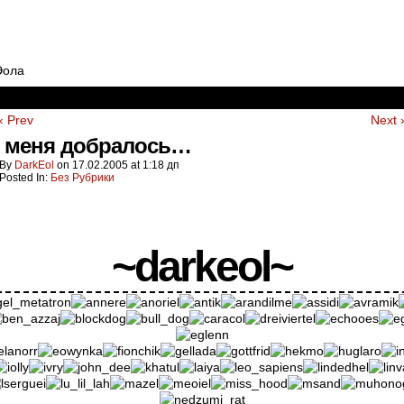
Эола
‹ Prev
Next 
о меня добралось…
By
DarkEol
on
17.02.2005
at
1:18 дп
Posted In:
Без Рубрики
~darkeol~