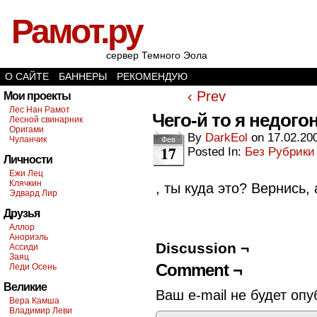
Рамот.ру
сервер Темного Эола
О САЙТЕ
БАННЕРЫ
РЕКОМЕНДУЮ
‹ Prev
Мои проекты
Лес Нан Рамот
Чего-й то я недог
Лесной свинарник
Оригами
By
DarkEol
on
17.02.20
Чуланчик
Фев
17
Posted In:
Без Рубрики
Личности
Ежи Лец
Клячкин
, ты куда это? Вернись
Эдвард Лир
Друзья
Аллор
Анориэль
Discussion ¬
Ассиди
Заяц
Comment ¬
Леди Осень
Великие
Ваш e-mail не будет опу
Вера Камша
Владимир Леви