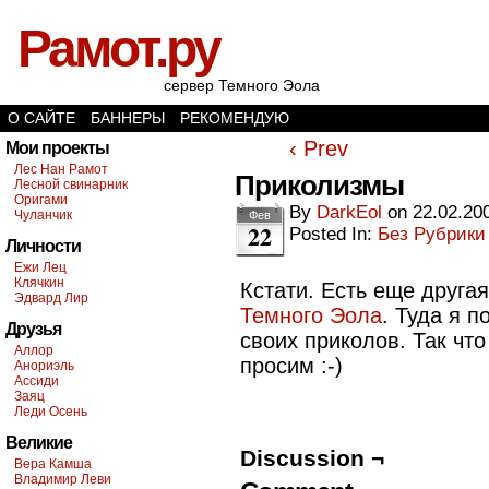
Рамот.ру
сервер Темного Эола
О САЙТЕ
БАННЕРЫ
РЕКОМЕНДУЮ
‹ Prev
Мои проекты
Лес Нан Рамот
Приколизмы
Лесной свинарник
Оригами
By
DarkEol
on
22.02.20
Чуланчик
Фев
22
Posted In:
Без Рубрики
Личности
Ежи Лец
Клячкин
Кстати. Есть еще друга
Эдвард Лир
Темного Эола
. Туда я 
Друзья
своих приколов. Так что
Аллор
просим :-)
Анориэль
Ассиди
Заяц
Леди Осень
Великие
Discussion ¬
Вера Камша
Владимир Леви