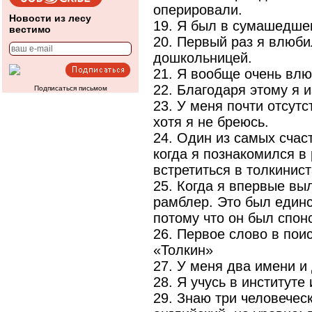
оперировали.
Новости из лесу
19. Я был в сумашедше
вестимо
20. Первый раз я влюб
дошкольницей.
21. Я вообще очень вл
22. Благодаря этому я 
Подписаться письмом
23. У меня почти отсутс
хотя я не бреюсь.
24. Один из самых счас
когда я познакомился в
встретиться в толкинис
25. Когда я впервые выл
рамблер. Это был единс
потому что он был спо
26. Первое слово в пои
«Толкин»
27. У меня два имени и 
28. Я учусь в институте
29. Знаю три человеческ