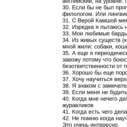
английский, на уровне: 
30. Если бы не был про
филологом. Или лингви
31. С Верой Камшой ме
32. Изредка я пытаюсь н
33. Мои любимые барды
34. Из живых существ (
мной жили: собаки, кош
35. А еще я переодичес
завожу потому что боюс
безответственности от п
36. Хорошо бы еще поро
37. Хочу научиться верх
38. Я знаком с замеча
39. Если меня не будить
40. Когда мне нечего д
журавликов
41. Когда есть чего дел
42. Не помню когда нау
Это очень интересно.