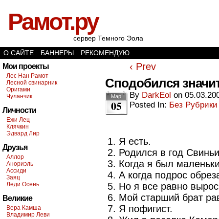
Рамот.ру
сервер Темного Эола
О САЙТЕ
БАННЕРЫ
РЕКОМЕНДУЮ
‹ Prev
Мои проекты
Лес Нан Рамот
Сподобился значи
Лесной свинарник
Оригами
By
DarkEol
on
05.03.20
Чуланчик
Мар
05
Posted In:
Без Рубрики
Личности
Ежи Лец
Клячкин
Эдвард Лир
1. Я есть.
Друзья
2. Родился в год Свиньи
Аллор
3. Когда я был маленьк
Анориэль
Ассиди
4. А когда подрос обрез
Заяц
Леди Осень
5. Но я все равно выро
6. Мой старший брат ра
Великие
7. Я пофигист.
Вера Камша
Владимир Леви