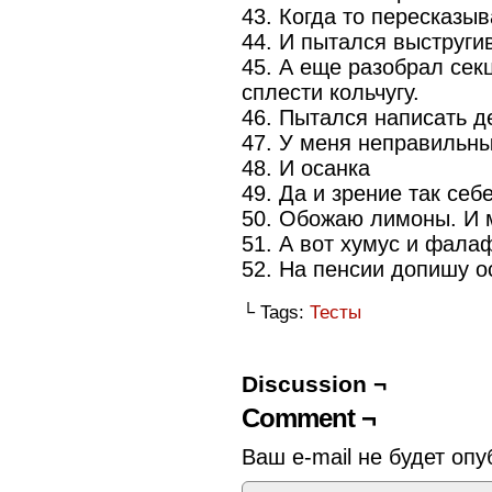
43. Когда то пересказы
44. И пытался выструги
45. А еще разобрал сек
сплести кольчугу.
46. Пытался написать де
47. У меня неправильны
48. И осанка
49. Да и зрение так себе
50. Обожаю лимоны. И 
51. А вот хумус и фалаф
52. На пенсии допишу о
└ Tags:
Тесты
Discussion ¬
Comment ¬
Ваш e-mail не будет опу