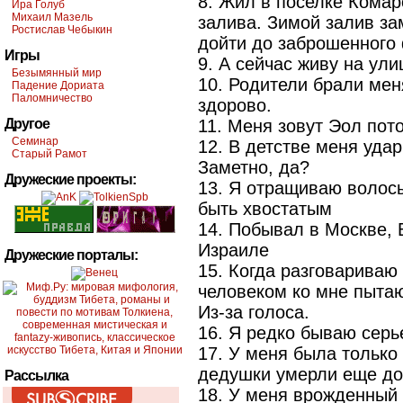
8. Жил в поселке Комар
Ира Голуб
Михаил Мазель
залива. Зимой залив за
Ростислав Чебыкин
дойти до заброшенного 
Игры
9. А сейчас живу на ули
Безымянный мир
10. Родители брали ме
Падение Дориата
Паломничество
здорово.
Другое
11. Меня зовут Эол пот
Семинар
12. В детстве меня уда
Старый Рамот
Заметно, да?
Дружеские проекты:
13. Я отращиваю волос
быть хвостатым
14. Побывал в Москве, 
Израиле
Дружеские порталы:
15. Когда разговариваю
человеком ко мне пыта
Из-за голоса.
16. Я редко бываю сер
17. У меня была только
дедушки умерли еще до
Рассылка
18. У меня врожденный