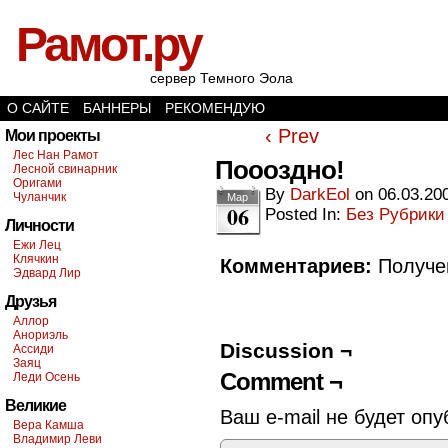
Рамот.ру
сервер Темного Эола
О САЙТЕ
БАННЕРЫ
РЕКОМЕНДУЮ
‹ Prev
Мои проекты
Лес Нан Рамот
Поооздно!
Лесной свинарник
Оригами
By
DarkEol
on
06.03.20
Чуланчик
Мар
06
Posted In:
Без Рубрики
Личности
Ежи Лец
Клячкин
Комментариев:
Получен
Эдвард Лир
Друзья
Аллор
Анориэль
Discussion ¬
Ассиди
Заяц
Comment ¬
Леди Осень
Великие
Ваш e-mail не будет опу
Вера Камша
Владимир Леви