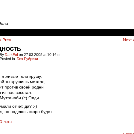
Эола
‹ Prev
Next 
дность
By
DarkEol
on
27.03.2005
at
10:16 пп
Posted In:
Без Рубрики
, я
живые тела крушу,
ой ты крушишь металл,
ит против своей родни
 из нас восстал.
 Муттанаби (с) Олди.
мали отчет, да? ;-)
т, но надеюсь скоро будет.
Отчеты