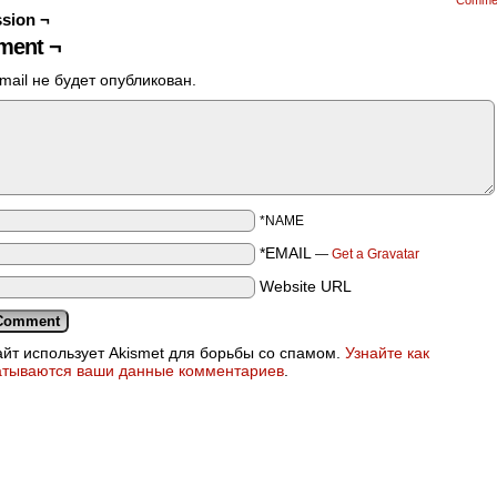
Comme
sion ¬
ent ¬
mail не будет опубликован.
*NAME
*EMAIL
—
Get a Gravatar
Website URL
айт использует Akismet для борьбы со спамом.
Узнайте как
атываются ваши данные комментариев
.