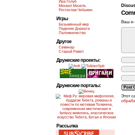
Ира Голуб
Discus
Михаил Мазель
Ростислав Чебыкин
Comm
Игры
Ваш e-
Безымянный мир
Падение Дориата
Паломничество
Другое
Семинар
Старый Рамот
Дружеские проекты:
Дружеские порталы:
Этот с
обраб
Рассылка