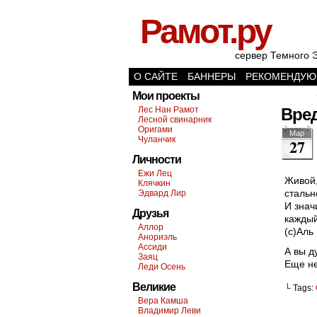
Рамот.ру
сервер Темного 
О САЙТЕ
БАННЕРЫ
РЕКОМЕНДУЮ
Мои проекты
Лес Нан Рамот
Вре
Лесной свинарник
Оригами
Мар
Чуланчик
27
Личности
Ежи Лец
Живой
Клячкин
стальн
Эдвард Лир
И знач
Друзья
каждый
Аллор
(с)Аль
Анориэль
Ассиди
А вы ду
Заяц
Еще не
Леди Осень
Великие
└ Tags:
Вера Камша
Владимир Леви