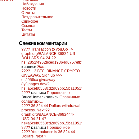
nts RSS
Наблюдения
Новости
Отчеты
Поздравительное
Свинское
Ссылки
Тесты
Цитаты
Свежие комментарии
???? Transaction to you.Go =>
graph.org/BALANCE-36824-US-
DOLLARS-04-24-2?
hs=2852f4962bced19364d6757efb5f6a84&
к записи
Эхх…
???? + 2 BTC. BINANCE CRYPTO
GIVEAWAY. Sign up >>>
dc4958ca.giveaway-
8y3.pages.dev/?
hs=a5ceb0558cd2d69bb15ba10519f0d6c2&
????
к записи
Порошочное
BruceUnmar
к записи
Оловянные
солдатики…
???? 36,824.44 Dollars withdrawal
process. Next ??
graph.org/BALANCE-3682444-
USD-04-21-4?
hs=a5ceb0558cd2d69bb15ba10519f0d6c2&
????
к записи
Порошочное
???? Your balance is 36,824.44
Dollars. Next ?