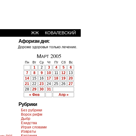
ЖЖ
КОВАЛЕВСКИЙ
›
Афоризм дня:
Дороже здоровья только лечение.
Март 2005
Пн
Вт
Ср
Чт
Пт
Сб
Вс
1
2
3
4
5
6
7
8
9
10
11
12
13
14
15
16
17
18
19
20
21
22
23
24
25
26
27
28
29
30
31
« Фев
Апр »
Рубрики
Без рубрики
Ворох рифм
Дыбр
Ехидства
Играя словами
Извраты
Картинки