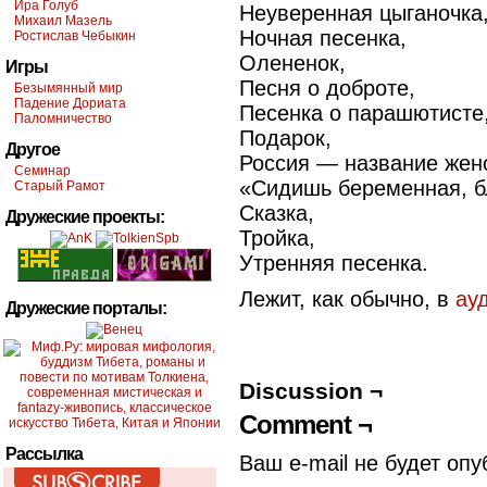
Ира Голуб
Неуверенная цыганочка
Михаил Мазель
Ночная песенка,
Ростислав Чебыкин
Олененок,
Игры
Песня о доброте,
Безымянный мир
Падение Дориата
Песенка о парашютисте
Паломничество
Подарок,
Другое
Россия — название жен
Семинар
«Сидишь беременная, 
Старый Рамот
Сказка,
Дружеские проекты:
Тройка,
Утренняя песенка.
Лежит, как обычно, в
ау
Дружеские порталы:
Discussion ¬
Comment ¬
Рассылка
Ваш e-mail не будет опу