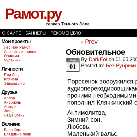
Рамот.ру
сервер Темного Эола
О САЙТЕ
БАННЕРЫ
РЕКОМЕНДУЮ
‹ Prev
Мои проекты
Лес Нан Рамот
Обновительное
Лесной свинарник
Оригами
By
DarkEol
on
01.05.20
Чуланчик
Май
01
Posted In:
Без Рубрики
Личности
Ежи Лец
Клячкин
Поросенок вооружился 
Эдвард Лир
аудиоперекодировщикам
Друзья
прочими необходимыми 
Аллор
пополнил Клячкинский с
Анориэль
Ассиди
Заяц
Антимолитва,
Леди Осень
Зимний сон,
Великие
Любовь,
Вера Камша
Маленький вальс,
Владимир Леви