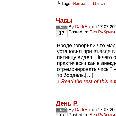
└ Tags:
Извраты
,
Цитаты
Часы
By
DarkEol
on
17.07.20
Июл
17
Posted In:
Без Рубрики
Вроде говорили что мэ
установил при въезде в 
пятницу видел. Ничего о
практически как в анекд
отремонировать часы? 
то бордель.[…]
↓ Read the rest of this e
День Р.
By
DarkEol
on
17.07.20
Июл
17
Posted In:
Без Рубрики