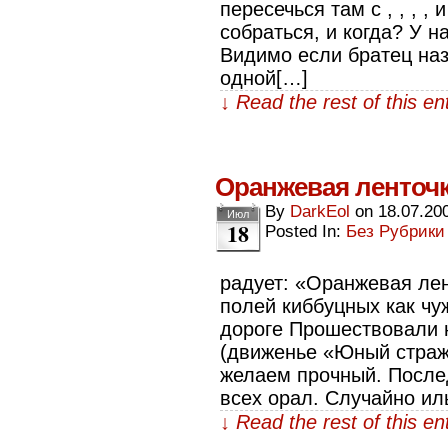
пересечься там с , , , 
собраться, и когда? У 
Видимо если братец наз
одной[…]
↓ Read the rest of this e
Оранжевая ленточ
By
DarkEol
on
18.07.20
Июл
18
Posted In:
Без Рубрики
радует: «Оранжевая лен
полей киббуцных как чу
дороге Прошествовали 
(движенье «Юный страж
желаем прочный. После
всех орал. Случайно ил
↓ Read the rest of this e