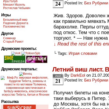
Ира Голуб
24
Posted In:
Без Рубрики
Михаил Мазель
Ростислав Чебыкин
Игры
Жив. Здоров. Доволен ж
Безымянный мир
как правильно мявкать 
Падение Дориата
барахолке. Перлы оттуд
Паломничество
под откос. Тем что с по
Другое
торгуют. * — Нам нужн
Семинар
Старый Рамот
↓ Read the rest of this e
Дружеские проекты:
└ Tags:
Играя словами
Летний виш лист. В
Дружеские порталы:
By
DarkEol
on
21.07.20
Июл
21
Posted In:
Без Рубрики
Получил билеты на коне
таки выберусь в Питер.
Рассылка
до Москвы, хотя бы на н