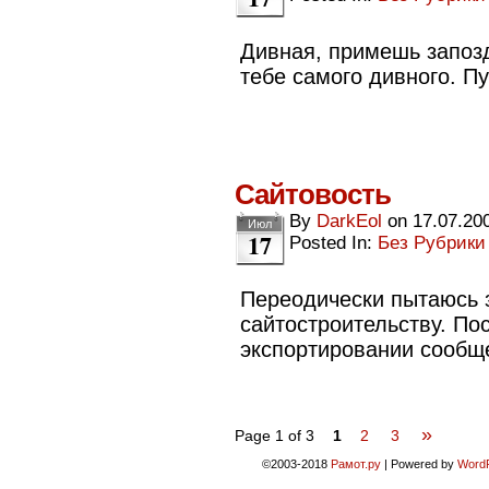
Дивная, примешь запоз
тебе самого дивного. П
Сайтовость
By
DarkEol
on
17.07.20
Июл
17
Posted In:
Без Рубрики
Переодически пытаюсь 
сайтостроительству. По
экспортировании сообщ
»
Page 1 of 3
1
2
3
©2003-2018
Рамот.ру
|
Powered by
Word