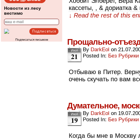
Хоббит Элберет, Вера К
кассеты, , & дориатка &
Новости из лесу
вестимо
↓ Read the rest of this e
Прощально-отъез
Подписаться письмом
By
DarkEol
on
21.07.20
Июл
21
Posted In:
Без Рубрики
Отбываю в Питер. Верну
очень скучать по вам вс
Думательное, моск
By
DarkEol
on
19.07.20
Июл
19
Posted In:
Без Рубрики
Когда бы мне в Москву