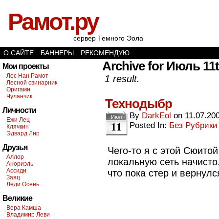
Рамот.ру
сервер Темного Эола
О САЙТЕ
БАННЕРЫ
РЕКОМЕНДУЮ
Archive for Июль 11t
Мои проекты
Лес Нан Рамот
1 result.
Лесной свинарник
Оригами
Чуланчик
Технодыбр
Личности
By
DarkEol
on
11.07.20
Июл
Ежи Лец
11
Posted In:
Без Рубрики
Клячкин
Эдвард Лир
Друзья
Чего-то я с этой Сюито
Аллор
локальную сеть начисто.
Анориэль
Ассиди
что пока стер и вернул
Заяц
Леди Осень
Великие
Вера Камша
Владимир Леви