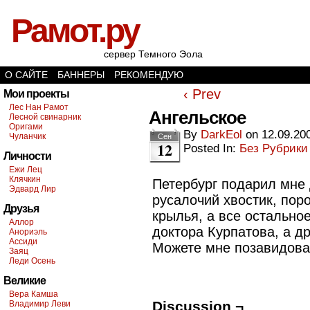
Рамот.ру
сервер Темного Эола
О САЙТЕ
БАННЕРЫ
РЕКОМЕНДУЮ
‹ Prev
Мои проекты
Лес Нан Рамот
Ангельское
Лесной свинарник
Оригами
By
DarkEol
on
12.09.20
Чуланчик
Сен
12
Posted In:
Без Рубрики
Личности
Ежи Лец
Клячкин
Петербург подарил мне 
Эдвард Лир
русалочий хвостик, пор
Друзья
крылья, а все остальное
Аллор
доктора Курпатова, а др
Анориэль
Ассиди
Можете мне позавидовать
Заяц
Леди Осень
Великие
Вера Камша
Discussion ¬
Владимир Леви