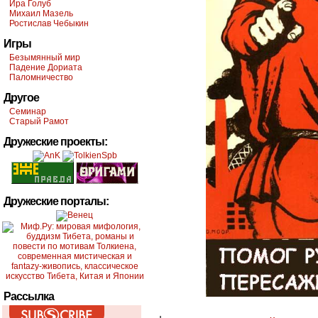
Ира Голуб
Михаил Мазель
Ростислав Чебыкин
Игры
Безымянный мир
Падение Дориата
Паломничество
Другое
Семинар
Старый Рамот
Дружеские проекты:
Дружеские порталы:
Рассылка