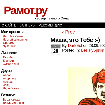
Рамот.ру
сервер Темного Эола
О САЙТЕ
БАННЕРЫ
РЕКОМЕНДУЮ
‹ Prev
Мои проекты
Лес Нан Рамот
Маша, это Тебе :-)
Лесной свинарник
Оригами
By
DarkEol
on
28.09.20
Чуланчик
Сен
28
Posted In:
Без Рубрики
Личности
Ежи Лец
Клячкин
Эдвард Лир
Друзья
Аллор
Анориэль
Ассиди
Заяц
Леди Осень
Великие
Вера Камша
Владимир Леви