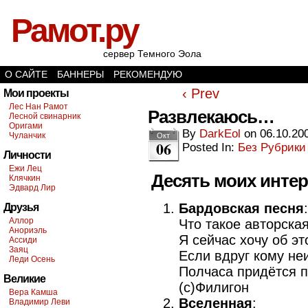
Рамот.ру
сервер Темного Эола
О САЙТЕ
БАННЕРЫ
РЕКОМЕНДУЮ
‹ Prev
Мои проекты
Лес Нан Рамот
Развлекаюсь…
Лесной свинарник
Оригами
By
DarkEol
on
06.10.20
Чуланчик
Окт
06
Posted In:
Без Рубрики
Личности
Ежи Лец
Десять моих инте
Клячкин
Эдвард Лир
Бардовская песня
:
Друзья
Аллор
Что такое авторска
Анориэль
Я сейчас хочу об эт
Ассиди
Заяц
Если вдруг кому не
Леди Осень
Полчаса придётся п
Великие
(c)Филигон
Вера Камша
Вселенная
:
Владимир Леви