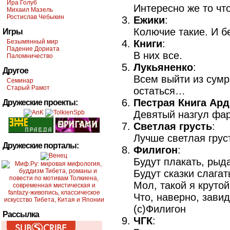
Ира Голуб
Интересно же то чт
Михаил Мазель
Ростислав Чебыкин
Ежики
:
Колючие такие. И б
Игры
Безымянный мир
Книги
:
Падение Дориата
В них все.
Паломничество
Лукьяненко
:
Другое
Всем выйти из сумр
Семинар
Старый Рамот
остаться…
Пестрая Книга Ар
Дружеские проекты:
Девятый назгул фа
Светлaя грусть
:
Лучше светлая груст
Дружеские порталы:
Филигон
:
Будут плакать, рыда
Будут сказки слага
Мол, такой я круто
Что, наверно, зави
(с)Филигон
Рассылка
ЧГК
: