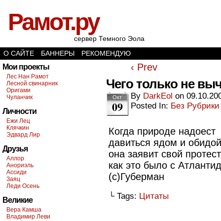
Рамот.ру
сервер Темного Эола
О САЙТЕ
БАННЕРЫ
РЕКОМЕНДУЮ
‹ Prev
Мои проекты
Лес Нан Рамот
Чего только не вы
Лесной свинарник
Оригами
By
DarkEol
on
09.10.20
Чуланчик
Окт
09
Posted In:
Без Рубрики
Личности
Ежи Лец
Клячкин
Когда природе надоест
Эдвард Лир
давиться ядом и обидой
Друзья
она заявит свой протест
Аллор
как это было с Атлантид
Анориэль
Ассиди
(с)Губерман
Заяц
Леди Осень
└ Tags:
Цитаты
Великие
Вера Камша
Владимир Леви