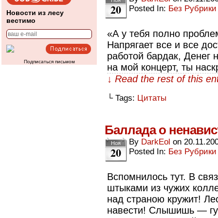
Ноя
20
Posted In:
Без Рубрики
Новости из лесу
вестимо
«А у тебя полно проблем
Напрягает все и все дос
работой бардак, Денег н
Подписаться письмом
на мой концерт, ты нас
↓ Read the rest of this e
└ Tags:
Цитаты
Баллада о ненавис
By
DarkEol
on
20.11.20
Ноя
20
Posted In:
Без Рубрики
Вспомнилось тут. В связ
штыками из чужих колл
над страною кружит! Ле
навести! Слышишь — гу