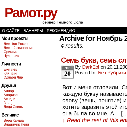
Рамот.ру
сервер Темного Эола
О САЙТЕ
БАННЕРЫ
РЕКОМЕНДУЮ
Archive for Ноябрь 2
Мои проекты
Лес Нан Рамот
4 results.
Лесной свинарник
Оригами
Чуланчик
Семь букв, семь с
Личности
By
DarkEol
on
20.11.20
Ноя
Ежи Лец
20
Posted In:
Без Рубрики
Клячкин
Эдвард Лир
Друзья
Вот и меня отловили. С
Аллор
каждую букву называет
Анориэль
Ассиди
слову (вещь, понятие) и
Заяц
хотите заразить этой и
Леди Осень
она была во мне. A —[
Великие
↓ Read the rest of this e
Вера Камша
Владимир Леви