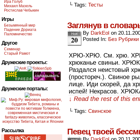
Ира Голуб
└ Tags:
Тесты
Михаил Мазель
Ростислав Чебыкин
Игры
Заглянув в слова
Безымянный мир
Падение Дориата
By
DarkEol
on
20.11.20
Паломничество
Ноя
20
Posted In:
Без Рубрики
Другое
Семинар
Старый Рамот
ХРЮ-ХРЮ. См. хрю. ХРЮ
хрюканье свиньи. ХРЮК, 
Дружеские проекты:
Раздался неистовый хр
(простореч.). Свиное ры
лице. Иди скорей, да х
Дружеские порталы:
испей! Некрасов. ХРЮ
↓ Read the rest of this e
└ Tags:
Свинское
Певец твоей бесс
Рассылка
By
DarkEol
on
20.11.20