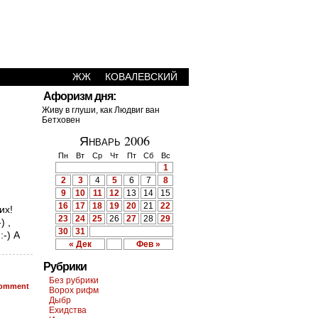
ЖЖ
КОВАЛЕВСКИЙ
Афоризм дня:
Живу в глуши, как Людвиг ван
Бетховен
Январь 2006
Пн
Вт
Ср
Чт
Пт
Сб
Вс
1
2
3
4
5
6
7
8
9
10
11
12
13
14
15
16
17
18
19
20
21
22
их!
23
24
25
26
27
28
29
) ,
30
31
-) А
« Дек
Фев »
Рубрики
Без рубрики
omment
Ворох рифм
Дыбр
Ехидства