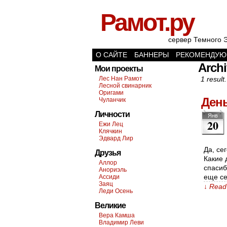
Рамот.ру
сервер Темного 
О САЙТЕ
БАННЕРЫ
РЕКОМЕНДУЮ
Archi
Мои проекты
Лес Нан Рамот
1 result.
Лесной свинарник
Оригами
День
Чуланчик
Личности
Янв
20
Ежи Лец
Клячкин
Эдвард Лир
Да, се
Друзья
Какие 
Аллор
спасиб
Анориэль
еще се
Ассиди
Заяц
↓ Read 
Леди Осень
Великие
Вера Камша
Владимир Леви