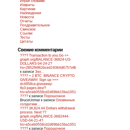
Играя словами
Извраты
Картинки
Наблюдения
Новости
Отчеты
Поздравительное
Свинское
Ссылки
Тесты
Цитаты
Свежие комментарии
???? Transaction to you.Go =>
graph.org/BALANCE-36824-US-
DOLLARS-04-24-2?
hs=2852f4962bced19364d6757efb5f6a84&
к записи
Эхх…
???? + 2 BTC. BINANCE CRYPTO
GIVEAWAY. Sign up >>>
dc4958ca.giveaway-
8y3.pages.dev/?
hs=a5ceb0558cd2d69bb15ba10519f0d6c2&
????
к записи
Порошочное
BruceUnmar
к записи
Оловянные
солдатики…
???? 36,824.44 Dollars withdrawal
process. Next ??
graph.org/BALANCE-3682444-
USD-04-21-4?
hs=a5ceb0558cd2d69bb15ba10519f0d6c2&
????
к записи
Порошочное