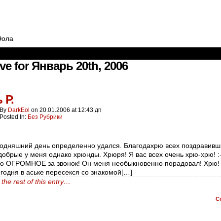
Эола
ve for Январь 20th, 2006
 Р.
By
DarkEol
on
20.01.2006
at
12:43 дп
Posted In:
Без Рубрики
годняшний день определенно удался. Благодахрю всех поздравивш
добрые у меня однако хрюнды. Хрюря! Я вас всех очень хрю-хрю! :-
о ОГРОМНОЕ за звонок! Он меня необыкновенно порадовал! Хрю! :
годня в аське пересекся со знакомой[…]
the rest of this entry…
C