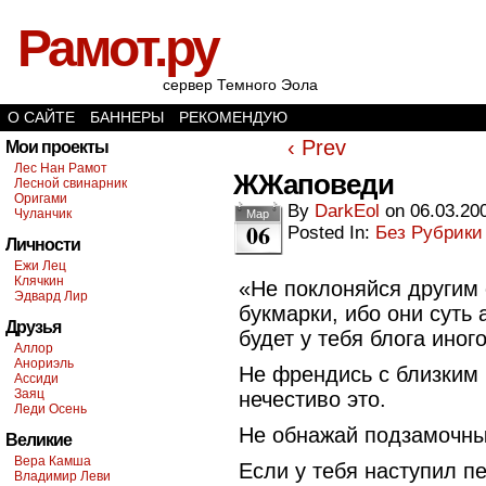
Рамот.ру
сервер Темного Эола
О САЙТЕ
БАННЕРЫ
РЕКОМЕНДУЮ
‹ Prev
Мои проекты
Лес Нан Рамот
ЖЖаповеди
Лесной свинарник
Оригами
By
DarkEol
on
06.03.20
Чуланчик
Мар
06
Posted In:
Без Рубрики
Личности
Ежи Лец
Клячкин
«Не поклоняйся другим 
Эдвард Лир
букмарки, ибо они суть 
Друзья
будет у тебя блога ино
Аллор
Анориэль
Не френдись с близким
Ассиди
Заяц
нечестиво это.
Леди Осень
Не обнажай подзамочных
Великие
Вера Камша
Если у тебя наступил 
Владимир Леви