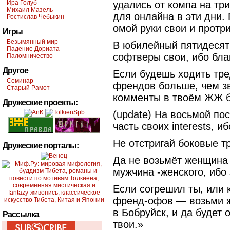
Ира Голуб
удались от компа на три
Михаил Мазель
для онлайна в эти дни.
Ростислав Чебыкин
омой руки свои и протр
Игры
Безымянный мир
В юбилейный пятидесяты
Падение Дориата
софтверы свои, ибо благ
Паломничество
Другое
Если будешь ходить тре
Семинар
френдов больше, чем звё
Старый Рамот
комменты в твоём ЖЖ 
Дружеские проекты:
(update) На восьмой п
часть своих interests, и
Не отстригай боковые т
Дружеские порталы:
Да не возьмёт женщина 
мужчина -женского, ибо 
Если согрешил ты, или 
френд-офов — возьми ж
в Бобруйск, и да будет
Рассылка
твои.»