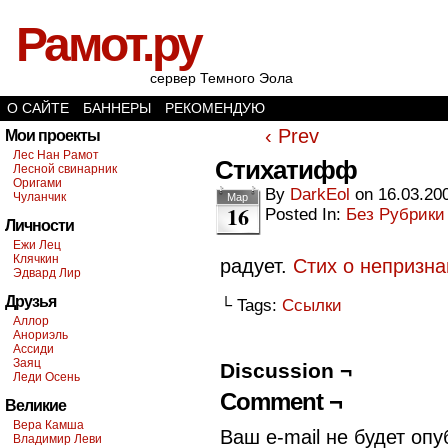
Рамот.ру
сервер Темного Эола
О САЙТЕ
БАННЕРЫ
РЕКОМЕНДУЮ
‹ Prev
Мои проекты
Лес Нан Рамот
Стихатифф
Лесной свинарник
Оригами
By
DarkEol
on
16.03.20
Чуланчик
Мар
16
Posted In:
Без Рубрики
Личности
Ежи Лец
Клячкин
радует.
Стих о непризн
Эдвард Лир
Друзья
└ Tags:
Ссылки
Аллор
Анориэль
Ассиди
Заяц
Discussion ¬
Леди Осень
Comment ¬
Великие
Вера Камша
Ваш e-mail не будет опу
Владимир Леви