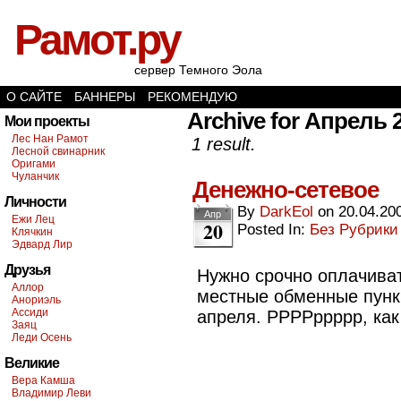
Рамот.ру
сервер Темного Эола
О САЙТЕ
БАННЕРЫ
РЕКОМЕНДУЮ
Archive for Апрель 2
Мои проекты
Лес Нан Рамот
1 result.
Лесной свинарник
Оригами
Чуланчик
Денежно-сетевое
Личности
By
DarkEol
on
20.04.20
Апр
Ежи Лец
20
Posted In:
Без Рубрики
Клячкин
Эдвард Лир
Друзья
Нужно срочно оплачиват
Аллор
местные обменные пунк
Анориэль
Ассиди
апреля. РРРРррррр, как
Заяц
Леди Осень
Великие
Вера Камша
Владимир Леви