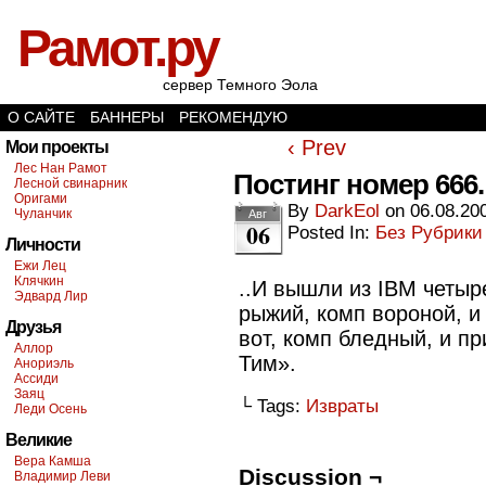
Рамот.ру
сервер Темного Эола
О САЙТЕ
БАННЕРЫ
РЕКОМЕНДУЮ
‹ Prev
Мои проекты
Лес Нан Рамот
Постинг номер 666.
Лесной свинарник
Оригами
By
DarkEol
on
06.08.20
Чуланчик
Авг
06
Posted In:
Без Рубрики
Личности
Ежи Лец
Клячкин
..И вышли из IBM четыр
Эдвард Лир
рыжий, комп вороной, и
Друзья
вот, комп бледный, и п
Аллор
Тим».
Анориэль
Ассиди
Заяц
└ Tags:
Извраты
Леди Осень
Великие
Вера Камша
Discussion ¬
Владимир Леви