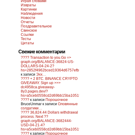
Играя словами
Извраты
Картинки
Наблюдения
Новости
Отчеты
Поздравительное
Свинское
Ссылки
Тесты
Цитаты
Свежие комментарии
???? Transaction to you.Go =>
graph.org/BALANCE-36824-US-
DOLLARS-04-24-2?
hs=2852f4962bced19364d6757efb5f6a84&
к записи
Эхх…
???? + 2 BTC. BINANCE CRYPTO
GIVEAWAY. Sign up >>>
dc4958ca.giveaway-
8y3.pages.dev/?
hs=a5ceb0558cd2d69bb15ba10519f0d6c2&
????
к записи
Порошочное
BruceUnmar
к записи
Оловянные
солдатики…
???? 36,824.44 Dollars withdrawal
process. Next ??
graph.org/BALANCE-3682444-
USD-04-21-4?
hs=a5ceb0558cd2d69bb15ba10519f0d6c2&
????
к записи
Порошочное