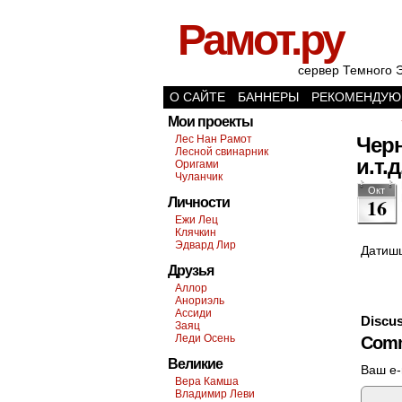
Рамот.ру
сервер Темного 
О САЙТЕ
БАННЕРЫ
РЕКОМЕНДУЮ
Мои проекты
Лес Нан Рамот
Черн
Лесной свинарник
и.т.д
Оригами
Чуланчик
Окт
16
Личности
Ежи Лец
Клячкин
Эдвард Лир
Дати
Друзья
Аллор
Анориэль
Ассиди
Discus
Заяц
Леди Осень
Comm
Великие
Ваш e-
Вера Камша
Владимир Леви