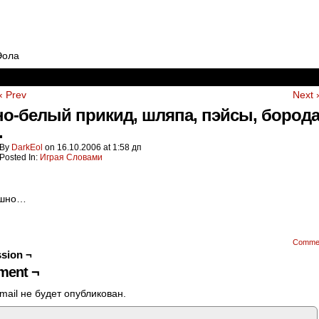
Эола
‹ Prev
Next 
о-белый прикид, шляпа, пэйсы, борода
.
By
DarkEol
on
16.10.2006
at
1:58 дп
Posted In:
Играя Словами
шшно…
Comme
sion ¬
ent ¬
mail не будет опубликован.