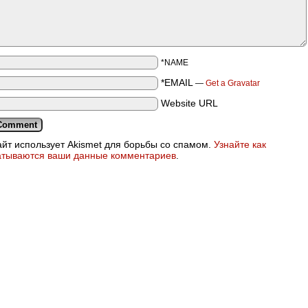
*NAME
*EMAIL
—
Get a Gravatar
Website URL
айт использует Akismet для борьбы со спамом.
Узнайте как
атываются ваши данные комментариев
.