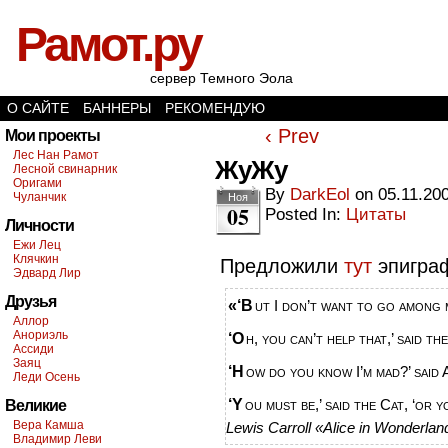
Рамот.ру
сервер Темного Эола
О САЙТЕ
БАННЕРЫ
РЕКОМЕНДУЮ
‹ Prev
Мои проекты
Лес Нан Рамот
ЖуЖу
Лесной свинарник
Оригами
By
DarkEol
on
05.11.20
Чуланчик
Ноя
05
Posted In:
Цитаты
Личности
Ежи Лец
Клячкин
Предложили
тут
эпигра
Эдвард Лир
Друзья
«‘But I don’t want to go among
Аллор
Анориэль
‘Oh, you can’t help that,’ said t
Ассиди
Заяц
‘How do you know I’m mad?’ said 
Леди Осень
‘You must be,’ said the Cat, ‘or
Великие
Вера Камша
Lewis Carroll «Alice in Wonderlan
Владимир Леви