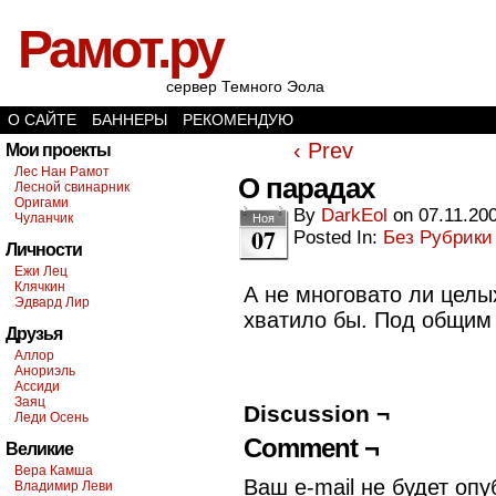
Рамот.ру
сервер Темного Эола
О САЙТЕ
БАННЕРЫ
РЕКОМЕНДУЮ
‹ Prev
Мои проекты
Лес Нан Рамот
О парадах
Лесной свинарник
Оригами
By
DarkEol
on
07.11.20
Чуланчик
Ноя
07
Posted In:
Без Рубрики
Личности
Ежи Лец
Клячкин
А не многовато ли целы
Эдвард Лир
хватило бы. Под общим 
Друзья
Аллор
Анориэль
Ассиди
Заяц
Discussion ¬
Леди Осень
Comment ¬
Великие
Вера Камша
Ваш e-mail не будет опу
Владимир Леви