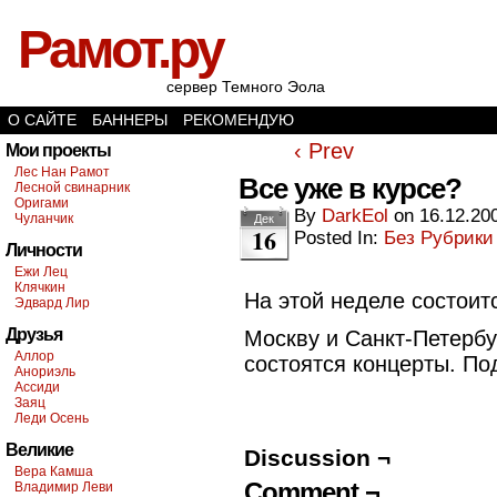
Рамот.ру
сервер Темного Эола
О САЙТЕ
БАННЕРЫ
РЕКОМЕНДУЮ
‹ Prev
Мои проекты
Лес Нан Рамот
Все уже в курсе?
Лесной свинарник
Оригами
By
DarkEol
on
16.12.20
Чуланчик
Дек
16
Posted In:
Без Рубрики
Личности
Ежи Лец
Клячкин
На этой неделе состоит
Эдвард Лир
Друзья
Москву и Санкт-Петербур
Аллор
состоятся концерты. П
Анориэль
Ассиди
Заяц
Леди Осень
Великие
Discussion ¬
Вера Камша
Comment ¬
Владимир Леви