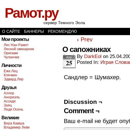
Рамот.ру
сервер Темного Эола
О САЙТЕ
БАННЕРЫ
РЕКОМЕНДУЮ
‹ Prev
Мои проекты
Лес Нан Рамот
О сапожниках
Лесной свинарник
Оригами
By
DarkEol
on
25.04.20
Чуланчик
Апр
25
Posted In:
Играя Слов
Личности
Ежи Лец
Клячкин
Сандлер = Шумахер.
Эдвард Лир
Друзья
Аллор
Анориэль
Discussion ¬
Ассиди
Заяц
Comment ¬
Леди Осень
Великие
Ваш e-mail не будет опу
Вера Камша
Владимир Леви