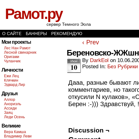
Рамот.ру
сервер Темного Эола
О САЙТЕ
БАННЕРЫ
РЕКОМЕНДУЮ
‹ Prev
Мои проекты
Лес Нан Рамот
Береновско-ЖЖшн
Лесной свинарник
Оригами
By
DarkEol
on
10.06.20
Чуланчик
Июн
10
Posted In:
Без Рубрики
Личности
Ежи Лец
Клячкин
Дааа, разные бывают л
Эдвард Лир
комментариев, но таког
Друзья
откусили N кулаков», «
Аллор
Берен :-))) Здравствуй,
Анориэль
Ассиди
Заяц
Леди Осень
Великие
Discussion ¬
Вера Камша
Владимир Леви