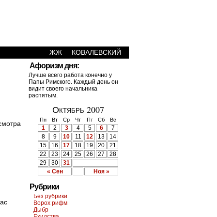
ЖЖ
КОВАЛЕВСКИЙ
›
Афоризм дня:
Лучше всего работа конечно у
Папы Римского. Каждый день он
видит своего начальника
распятым.
Октябрь 2007
Пн
Вт
Ср
Чт
Пт
Сб
Вс
смотра
1
2
3
4
5
6
7
8
9
10
11
12
13
14
15
16
17
18
19
20
21
22
23
24
25
26
27
28
29
30
31
« Сен
Ноя »
Рубрики
Без рубрики
вас
Ворох рифм
Дыбр
Ехидства