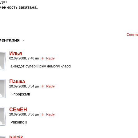
кдот
енность закатана.
Comme
ментария ¬
Илья
02.09.2008, 7:48 пп
|
#
|
Reply
анекдот супер!!! ржу немогу! класс!
Пашка
20.09.2008, 3:34 дп
|
#
|
Reply
:) проржал!
СЕмЕН
20.09.2008, 3:36 дп
|
#
|
Reply
Prikolno!!!
bidzik