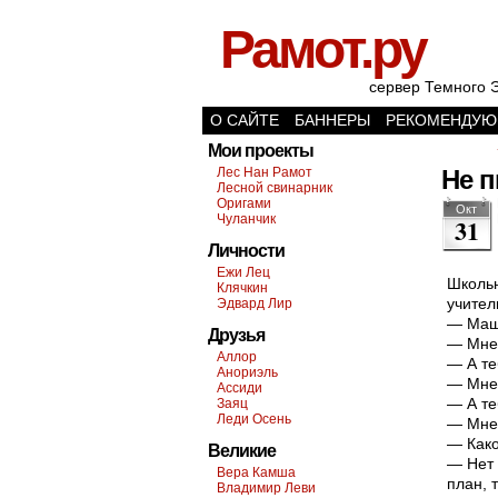
Рамот.ру
сервер Темного 
О САЙТЕ
БАННЕРЫ
РЕКОМЕНДУЮ
Мои проекты
Лес Нан Рамот
Не п
Лесной свинарник
Оригами
Окт
Чуланчик
31
Личности
Ежи Лец
Школьн
Клячкин
учител
Эдвард Лир
— Маше
Друзья
— Мне 
Аллор
— А те
Анориэль
— Мне 
Ассиди
— А те
Заяц
Леди Осень
— Мне
— Како
Великие
— Нет 
Вера Камша
план, 
Владимир Леви