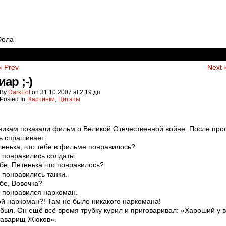
Эола
‹ Prev
Next 
иар ;-)
By
DarkEol
on
31.10.2007
at
2:19 дп
Posted In:
Картинки
,
Цитаты
икам показали фильм о Великой Отечественной войне. После про
ь спрашивает:
нька, что тебе в фильме понравилось?
понравились солдаты.
бе, Петенька что понравилось?
понравились танки.
бе, Вовочка?
 понравился наркоман.
й наркоман?! Там не было никакого наркомана!
был. Он ещё всё время трубку курил и приговаривал: «Хароший у 
таварищ Жюков».