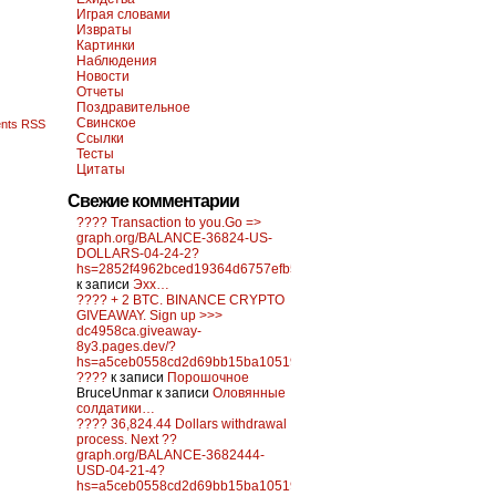
Играя словами
Извраты
Картинки
Наблюдения
Новости
Отчеты
Поздравительное
Свинское
nts RSS
Ссылки
Тесты
Цитаты
Свежие комментарии
???? Transaction to you.Go =>
graph.org/BALANCE-36824-US-
DOLLARS-04-24-2?
hs=2852f4962bced19364d6757efb5f6a84&
к записи
Эхх…
???? + 2 BTC. BINANCE CRYPTO
GIVEAWAY. Sign up >>>
dc4958ca.giveaway-
8y3.pages.dev/?
hs=a5ceb0558cd2d69bb15ba10519f0d6c2&
????
к записи
Порошочное
BruceUnmar
к записи
Оловянные
солдатики…
???? 36,824.44 Dollars withdrawal
process. Next ??
graph.org/BALANCE-3682444-
USD-04-21-4?
hs=a5ceb0558cd2d69bb15ba10519f0d6c2&