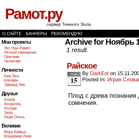
Рамот.ру
сервер Темного Эола
О САЙТЕ
БАННЕРЫ
РЕКОМЕНДУЮ
Archive for Ноябрь 1
Мои проекты
Лес Нан Рамот
1 result.
Лесной свинарник
Оригами
Чуланчик
Райское
Личности
By
DarkEol
on
15.11.20
Ноя
Ежи Лец
15
Posted In:
Играя Слов
Клячкин
Эдвард Лир
Друзья
Плод с древа познания 
Аллор
сомнения.
Анориэль
Ассиди
Заяц
Леди Осень
Великие
Вера Камша
Владимир Леви