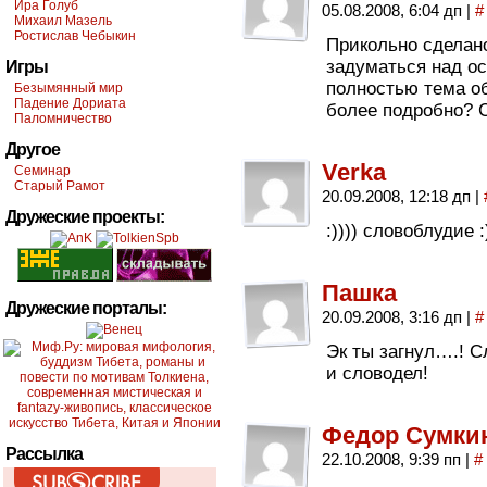
Ира Голуб
05.08.2008, 6:04 дп
|
#
Михаил Мазель
Ростислав Чебыкин
Прикольно сделано
задуматься над о
Игры
полностью тема об
Безымянный мир
Падение Дориата
более подробно? С
Паломничество
Другое
Verka
Семинар
Старый Рамот
20.09.2008, 12:18 дп
|
Дружеские проекты:
:)))) словоблудие 
Пашка
Дружеские порталы:
20.09.2008, 3:16 дп
|
#
Эк ты загнул….! С
и словодел!
Федор Сумки
Рассылка
22.10.2008, 9:39 пп
|
#