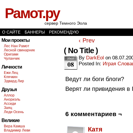
Рамот.ру
сервер Темного Эола
О САЙТЕ
БАННЕРЫ
РЕКОМЕНДУЮ
‹ Prev
Мои проекты
Лес Нан Рамот
( No Title )
Лесной свинарник
Оригами
By
DarkEol
on
08.07.20
Чуланчик
Июл
08
Posted In:
Играя Слов
Личности
Ежи Лец
Клячкин
Ведут ли боги блоги?
Эдвард Лир
Верят ли привидения в
Друзья
Аллор
Анориэль
Ассиди
Заяц
Леди Осень
6 комментариев ¬
Великие
Вера Камша
Катя
Владимир Леви