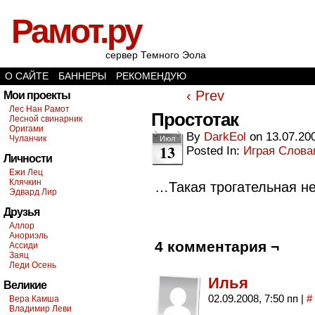
Рамот.ру
сервер Темного Эола
О САЙТЕ
БАННЕРЫ
РЕКОМЕНДУЮ
‹ Prev
Мои проекты
Лес Нан Рамот
Простотак
Лесной свинарник
Оригами
By
DarkEol
on
13.07.20
Чуланчик
Июл
13
Posted In:
Играя Слов
Личности
Ежи Лец
Клячкин
…Такая трогательная не
Эдвард Лир
Друзья
Аллор
Анориэль
4 комментария ¬
Ассиди
Заяц
Леди Осень
Илья
Великие
02.09.2008, 7:50 пп
|
#
Вера Камша
Владимир Леви