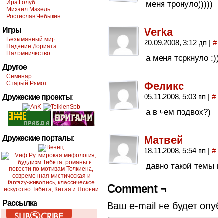
Ира Голуб
меня тронуло)))))
Михаил Мазель
Ростислав Чебыкин
Игры
Verka
Безымянный мир
20.09.2008, 3:12 дп
|
#
Падение Дориата
Паломничество
а меня торкнуло :))
Другое
Семинар
Старый Рамот
Феликс
05.11.2008, 5:03 пп
|
#
Дружеские проекты:
а в чем подвох?)
Дружеские порталы:
Матвей
18.11.2008, 5:54 пп
|
#
давно такой темы 
Comment ¬
Рассылка
Ваш e-mail не будет опу