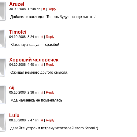
Aruzel
30.09.2008, 12:48 пп
|
#
|
Reply
Добавил в закладки. Теперь буду почаще читать!
Timofei
04.10.2008, 3:24 пп
|
#
|
Reply
Klassnaya stat’ya — spasibo!
Хороший человечек
04.10.2008, 4:40 пп
|
#
|
Reply
Ожидал немного другого смысла.
cij
05.10.2008, 2:38 пп
|
#
|
Reply
Мда начиннка не поменялась
Lulu
08.10.2008, 7:47 пп
|
#
|
Reply
давайте устроим встречу читателей этого блога! :)