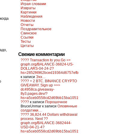
Играя словами
Извраты
Картинки
Наблюдения
когда
Новости
Отчеты
Поздравительное
Свинское
Ссылки
Тесты
Цитаты
адо,
Свежие комментарии
???? Transaction to you.Go =>
graph.org/BALANCE-36824-US-
DOLLARS-04-24-2?
hs=2852f4962bced19364d6757efb5f6a84&
к записи
Эхх…
???? + 2 BTC. BINANCE CRYPTO
о
GIVEAWAY. Sign up >>>
dc4958ca.giveaway-
8y3.pages.dev/?
hs=a5ceb0558cd2d69bb15ba10519f0d6c2&
????
к записи
Порошочное
BruceUnmar
к записи
Оловянные
солдатики…
???? 36,824.44 Dollars withdrawal
process. Next ??
graph.org/BALANCE-3682444-
USD-04-21-4?
hs=a5ceb0558cd2d69bb15ba10519f0d6c2&