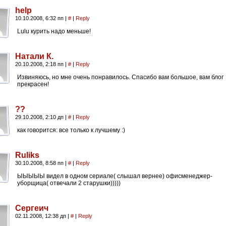
help
10.10.2008, 6:32 пп
|
#
|
Reply
Lulu курить надо меньше!
Натали К.
20.10.2008, 2:18 пп
|
#
|
Reply
Извиняюсь, но мне очень понравилось. Спасибо вам большое, вам блог
прекрасен!
??
29.10.2008, 2:10 дп
|
#
|
Reply
как говорится: все только к лучшему :)
Ruliks
30.10.2008, 8:58 пп
|
#
|
Reply
ЫЫЫЫЫ видел в одном сериале( слышал вернее) офисменеджер-
уборщица( отвечали 2 старушки)))))
Сергеич
02.11.2008, 12:38 дп
|
#
|
Reply