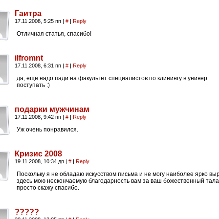
Гаитра
17.11.2008, 5:25 пп
|
#
|
Reply
Отличная статья, спасибо!
ilfromnt
17.11.2008, 6:31 пп
|
#
|
Reply
да, еще надо пади на факультет специалистов по клинингу в универ
поступать :)
подарки мужчинам
17.11.2008, 9:42 пп
|
#
|
Reply
Уж очень понравился.
Кризис 2008
19.11.2008, 10:34 дп
|
#
|
Reply
Поскольку я не обладаю искусством письма и не могу наиболее ярко вы
здесь мою нескончаемую благодарность вам за ваш божественный талан
просто скажу спасибо.
?????