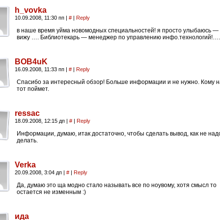
h_vovka
10.09.2008, 11:30 пп
|
#
|
Reply
в наше время уйма новомодных специальностей! я просто улыбаюсь — 
вижу …. Библиотекарь — менеджер по управлению инфо.технологий!….
BOB4uK
16.09.2008, 11:33 пп
|
#
|
Reply
Спасибо за интересный обзор! Больше информации и не нужно. Кому н
тот поймет.
ressac
18.09.2008, 12:15 дп
|
#
|
Reply
Информации, думаю, итак достаточно, чтобы сделать вывод, как не над
делать.
Verka
20.09.2008, 3:04 дп
|
#
|
Reply
Да, думаю это ща модно стало называть все по ноувому, хотя смысл то
остается не изменным :)
ида