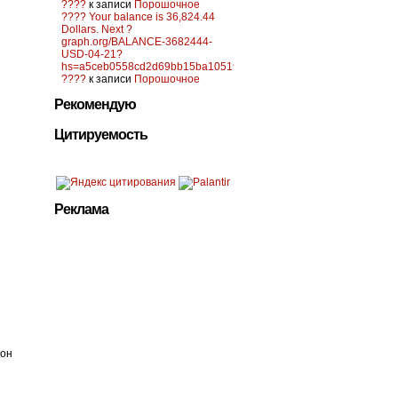
????
к записи
Порошочное
???? Your balance is 36,824.44
Dollars. Next ?
graph.org/BALANCE-3682444-
USD-04-21?
hs=a5ceb0558cd2d69bb15ba10519f0d6c2&
????
к записи
Порошочное
Рекомендую
Цитируемость
Реклама
лон