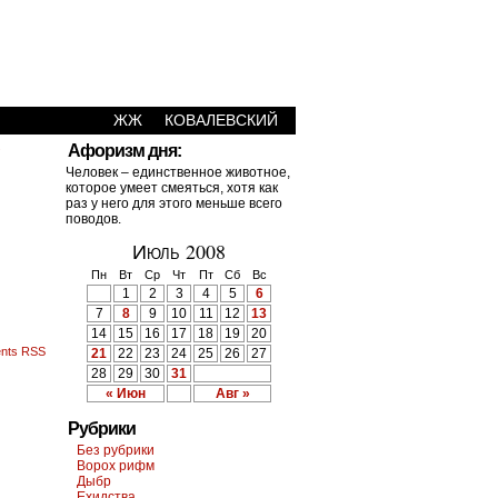
ЖЖ
КОВАЛЕВСКИЙ
›
Афоризм дня:
Человек – единственное животное,
которое умеет смеяться, хотя как
раз у него для этого меньше всего
поводов.
Июль 2008
Пн
Вт
Ср
Чт
Пт
Сб
Вс
1
2
3
4
5
6
7
8
9
10
11
12
13
14
15
16
17
18
19
20
nts RSS
21
22
23
24
25
26
27
28
29
30
31
« Июн
Авг »
Рубрики
Без рубрики
Ворох рифм
Дыбр
Ехидства