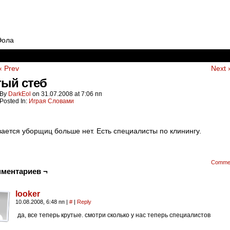
Эола
‹ Prev
Next 
тый стеб
By
DarkEol
on
31.07.2008
at
7:06 пп
Posted In:
Играя Словами
ается уборщиц больше нет. Есть специалисты по клинингу.
Comme
мментариев ¬
looker
10.08.2008, 6:48 пп
|
#
|
Reply
да, все теперь крутые. смотри сколько у нас теперь специалистов