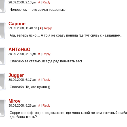
26.09.2008, 2:13 дп
|
#
|
Reply
Человечек — это звучит горденько.
Capone
29.09.2008, 11:40 пп
|
#
|
Reply
Ага, теперь ясно… А то я не сразу поняла где тут связь с названием…
AHToHuO
30.09.2008, 4:13 дп
|
#
|
Reply
Спасибо за статью, всегда рад почитать вас!
Jugger
30.09.2008, 6:17 дп
|
#
|
Reply
Спасибо. То, что нужно ))
Mirov
30.09.2008, 8:28 дп
|
#
|
Reply
Сорри за оффтоп, не подскажете, где мона такой же симпатичный шаб
для блога взять?