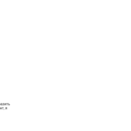
разить
т, я