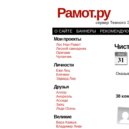
Рамот.ру
сервер Темного 
О САЙТЕ
БАННЕРЫ
РЕКОМЕНДУЮ
Мои проекты
Лес Нан Рамот
Чис
Лесной свинарник
Оригами
Июл
Чуланчик
31
Личности
Ежи Лец
Оказыв
Клячкин
Эдвард Лир
Друзья
Аллор
38 ко
Анориэль
Ассиди
Заяц
Леди Осень
Великие
Вера Камша
Владимир Леви