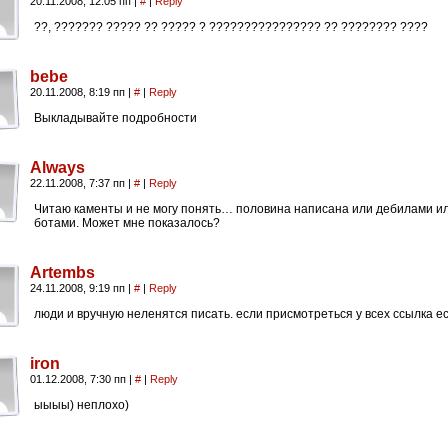
20.11.2008, 12:05 пп
|
#
|
Reply
??, ??????? ????? ?? ????? ? ???????????????? ?? ???????? ????
bebe
20.11.2008, 8:19 пп
|
#
|
Reply
Выкладывайте подробности
Always
22.11.2008, 7:37 пп
|
#
|
Reply
Читаю каменты и не могу понять… половина написана или дебилами и
ботами. Может мне показалось?
Artembs
24.11.2008, 9:19 пп
|
#
|
Reply
люди и вручную неленятся писать. если присмотреться у всех ссылка е
iron
01.12.2008, 7:30 пп
|
#
|
Reply
ыыыы) неплохо)