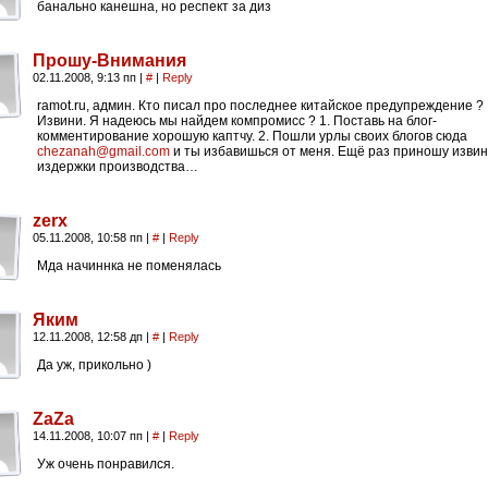
банально канешна, но респект за диз
Прошу-Внимания
02.11.2008, 9:13 пп
|
#
|
Reply
ramot.ru, админ. Кто писал про последнее китайское предупреждение ?
Извини. Я надеюсь мы найдем компромисс ? 1. Поставь на блог-
комментирование хорошую каптчу. 2. Пошли урлы своих блогов сюда
chezanah@gmail.com
и ты избавишься от меня. Ещё раз приношу извин
издержки производства…
zerx
05.11.2008, 10:58 пп
|
#
|
Reply
Мда начиннка не поменялась
Яким
12.11.2008, 12:58 дп
|
#
|
Reply
Да уж, прикольно )
ZaZa
14.11.2008, 10:07 пп
|
#
|
Reply
Уж очень понравился.