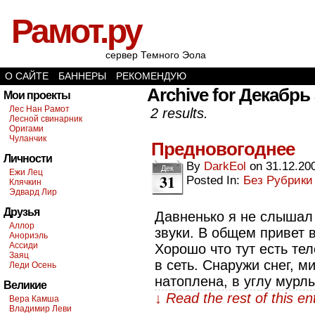
Рамот.ру
сервер Темного Эола
О САЙТЕ
БАННЕРЫ
РЕКОМЕНДУЮ
Archive for Декабрь 
Мои проекты
Лес Нан Рамот
2 results.
Лесной свинарник
Оригами
Чуланчик
Предновогоднее
Личности
By
DarkEol
on
31.12.20
Дек
Ежи Лец
31
Posted In:
Без Рубрики
Клячкин
Эдвард Лир
Друзья
Давненько я не слышал
Аллор
звуки. В общем привет 
Анориэль
Ассиди
Хорошо что тут есть те
Заяц
в сеть. Снаружи снег, ми
Леди Осень
натоплена, в углу мурл
Великие
↓ Read the rest of this e
Вера Камша
Владимир Леви