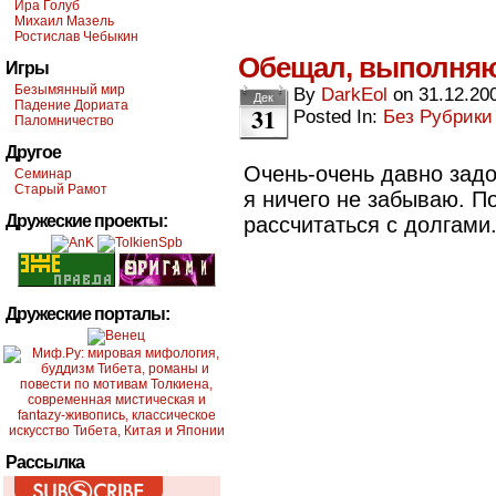
Ира Голуб
Михаил Мазель
Ростислав Чебыкин
Обещал, выполняю 
Игры
Безымянный мир
By
DarkEol
on
31.12.20
Дек
Падение Дориата
31
Posted In:
Без Рубрики
Паломничество
Другое
Очень-очень давно зад
Семинар
Старый Рамот
я ничего не забываю. 
Дружеские проекты:
рассчитаться с долгами
Дружеские порталы:
Рассылка