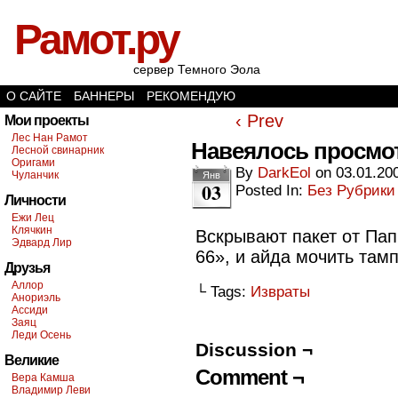
Рамот.ру
сервер Темного Эола
О САЙТЕ
БАННЕРЫ
РЕКОМЕНДУЮ
‹ Prev
Мои проекты
Лес Нан Рамот
Навеялось просмо
Лесной свинарник
Оригами
By
DarkEol
on
03.01.20
Чуланчик
Янв
03
Posted In:
Без Рубрики
Личности
Ежи Лец
Клячкин
Вскрывают пакет от Пап
Эдвард Лир
66», и айда мочить там
Друзья
Аллор
└ Tags:
Извраты
Анориэль
Ассиди
Заяц
Леди Осень
Discussion ¬
Великие
Comment ¬
Вера Камша
Владимир Леви