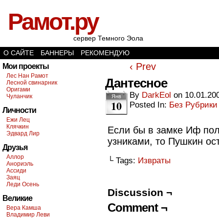
Рамот.ру
сервер Темного Эола
О САЙТЕ
БАННЕРЫ
РЕКОМЕНДУЮ
‹ Prev
Мои проекты
Лес Нан Рамот
Дантесное
Лесной свинарник
Оригами
By
DarkEol
on
10.01.20
Чуланчик
Янв
10
Posted In:
Без Рубрики
Личности
Ежи Лец
Клячкин
Если бы в замке Иф по
Эдвард Лир
узниками, то Пушкин ос
Друзья
Аллор
└ Tags:
Извраты
Анориэль
Ассиди
Заяц
Леди Осень
Discussion ¬
Великие
Comment ¬
Вера Камша
Владимир Леви