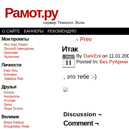
Рамот.ру
сервер Темного Эола
О САЙТЕ
БАННЕРЫ
РЕКОМЕНДУЮ
‹ Prev
Мои проекты
Лес Нан Рамот
Итак
Лесной свинарник
Оригами
By
DarkEol
on
11.01.20
Чуланчик
Янв
11
Posted In:
Без Рубрики
Личности
Ежи Лец
Клячкин
, это тебе :-)
Эдвард Лир
Друзья
Аллор
Анориэль
Ассиди
Заяц
Леди Осень
Discussion ¬
Великие
Comment ¬
Вера Камша
Владимир Леви