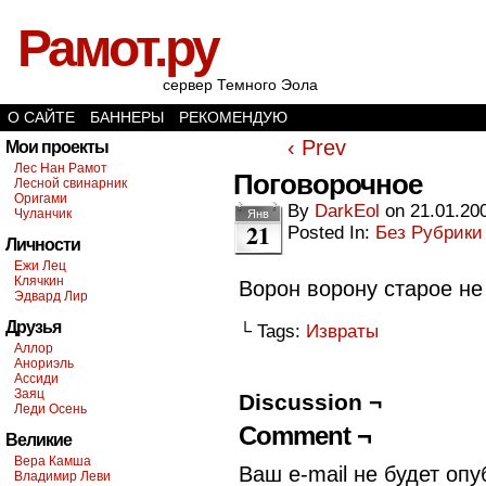
Рамот.ру
сервер Темного Эола
О САЙТЕ
БАННЕРЫ
РЕКОМЕНДУЮ
‹ Prev
Мои проекты
Лес Нан Рамот
Поговорочное
Лесной свинарник
Оригами
By
DarkEol
on
21.01.20
Чуланчик
Янв
21
Posted In:
Без Рубрики
Личности
Ежи Лец
Клячкин
Ворон ворону старое не
Эдвард Лир
Друзья
└ Tags:
Извраты
Аллор
Анориэль
Ассиди
Заяц
Discussion ¬
Леди Осень
Comment ¬
Великие
Вера Камша
Ваш e-mail не будет опу
Владимир Леви