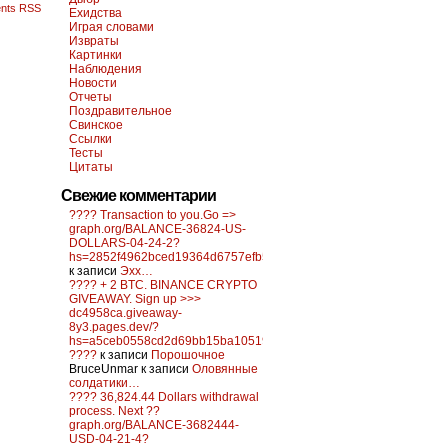
nts RSS
Ехидства
Играя словами
Извраты
Картинки
Наблюдения
Новости
Отчеты
Поздравительное
Свинское
Ссылки
Тесты
Цитаты
Свежие комментарии
???? Transaction to you.Go =>
graph.org/BALANCE-36824-US-
DOLLARS-04-24-2?
hs=2852f4962bced19364d6757efb5f6a84&
к записи
Эхх…
???? + 2 BTC. BINANCE CRYPTO
GIVEAWAY. Sign up >>>
dc4958ca.giveaway-
8y3.pages.dev/?
hs=a5ceb0558cd2d69bb15ba10519f0d6c2&
????
к записи
Порошочное
BruceUnmar
к записи
Оловянные
солдатики…
???? 36,824.44 Dollars withdrawal
process. Next ??
graph.org/BALANCE-3682444-
USD-04-21-4?