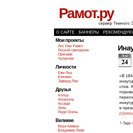
Рамот.ру
сервер Темного 
О САЙТЕ
БАННЕРЫ
РЕКОМЕНДУЮ
Мои проекты
Лес Нан Рамот
Ина
Лесной свинарник
Оригами
Янв
Чуланчик
24
Личности
Ежи Лец
«В 184
Клячкин
инаугу
Эдвард Лир
слов. 
Друзья
порыва
Аллор
переох
Анориэль
инаугу
Ассиди
в през
Заяц
Леди Осень
(с)от
Великие
└ Tags:
Вера Камша
Владимир Леви