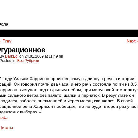
Эола
‹ Prev
Next 
угурационное
By
DarkEol
on
24.01.2009
at
11:49 пп
Posted In:
Без Рубрики
1 году Уильям Харрисон произнес самую длинную речь в истории
раций. Он говорил почти два часа, и его речь состояла почти из 8,5 
Харрисон выступал под открытым небом, при минусовой температур
ми сильного ветра без пальто, шапки и перчаток. В результате он
ладился, заболел пневмонией и через месяц скончался. В своей
рационной речи Харрисон пообещал, что не будет второй раз учас
идентских выборах.»
сюда
Цитаты