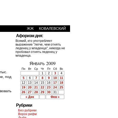
ЖЖ
КОВАЛЕВСКИЙ
›
Афоризм дня:
Всякий, кто употребляет
выражение "легче, чем отнять
леденец у младенца", никогда не
пробовал отнять леденец у
младенца.
Январь 2009
Пн
Вт
Ср
Чт
Пт
Сб
Вс
тыс.
1
2
3
4
е, под
5
6
7
8
9
10
11
12
13
14
15
16
17
18
19
20
21
22
23
24
25
твовать
26
27
28
29
30
31
« Дек
Фев »
Рубрики
Без рубрики
Ворох рифм
Дыбр