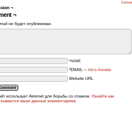
Comme
sion ¬
ent ¬
mail не будет опубликован.
*NAME
*EMAIL
—
Get a Gravatar
Website URL
айт использует Akismet для борьбы со спамом.
Узнайте как
атываются ваши данные комментариев
.