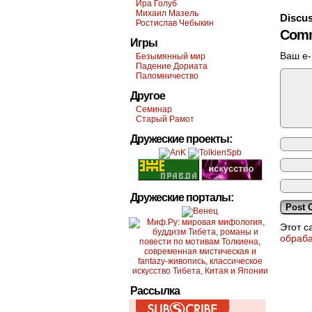
Ира Голуб
Михаил Мазель
Discus
Ростислав Чебыкин
Comm
Игры
Ваш e-
Безымянный мир
Падение Дориата
Паломничество
Другое
Семинар
Старый Рамот
Дружеские проекты:
Дружеские порталы:
Этот с
обраб
Рассылка