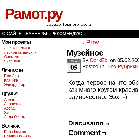
Рамот.ру
сервер Темного Эола
О САЙТЕ
БАННЕРЫ
РЕКОМЕНДУЮ
‹ Prev
Мои проекты
Лес Нан Рамот
Музейное
Лесной свинарник
Оригами
By
DarkEol
on
05.02.20
Чуланчик
Фев
05
Posted In:
Без Рубрики
Личности
Ежи Лец
Клячкин
Когда первое на что об
Эдвард Лир
как много кругом краси
Друзья
одиночество. Ээх ;-)
Аллор
Анориэль
Ассиди
Заяц
Леди Осень
Discussion ¬
Великие
Comment ¬
Вера Камша
Владимир Леви