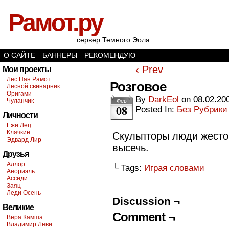
Рамот.ру
сервер Темного Эола
О САЙТЕ
БАННЕРЫ
РЕКОМЕНДУЮ
‹ Prev
Мои проекты
Лес Нан Рамот
Розговое
Лесной свинарник
Оригами
By
DarkEol
on
08.02.20
Чуланчик
Фев
08
Posted In:
Без Рубрики
Личности
Ежи Лец
Клячкин
Скульпторы люди жесток
Эдвард Лир
высечь.
Друзья
Аллор
└ Tags:
Играя словами
Анориэль
Ассиди
Заяц
Леди Осень
Discussion ¬
Великие
Comment ¬
Вера Камша
Владимир Леви