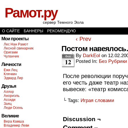
Рамот.ру
сервер Темного Эола
О САЙТЕ
БАННЕРЫ
РЕКОМЕНДУЮ
‹ Prev
Мои проекты
Лес Нан Рамот
Постом навеялос
Лесной свинарник
Оригами
By
DarkEol
on
12.02.20
Чуланчик
Фев
12
Posted In:
Без Рубрики
Личности
Ежи Лец
Клячкин
После революции поруч
Эдвард Лир
его честь даже театр на
Друзья
вывеске: «театр комисс
Аллор
Анориэль
Ассиди
└ Tags:
Играя словами
Заяц
Леди Осень
Великие
Discussion ¬
Вера Камша
Владимир Леви
Comment ¬