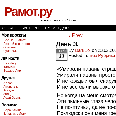
Рамот.ру
сервер Темного Эола
О САЙТЕ
БАННЕРЫ
РЕКОМЕНДУЮ
‹ Prev
Мои проекты
Лес Нан Рамот
День З.
Лесной свинарник
Оригами
By
DarkEol
on
23.02.20
Чуланчик
Фев
23
Posted In:
Без Рубрики
Личности
Ежи Лец
Клячкин
«Умирали пацаны страш
Эдвард Лир
Умирали пацаны просто
Друзья
И не каждый был снару
Аллор
И не все были высокого
Анориэль
Ассиди
Заяц
Но когда на меня смотр
Леди Осень
Эти пыльные глаза чел
Великие
Не по-птичьи, да не по-
Вера Камша
По-людски они меня гре
Владимир Леви