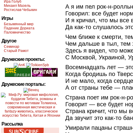
Ира Голуб
А я им пел рок-н-ролль
Михаил Мазель
Ростислав Чебыкин
Говорил: все будет нор
Игры
И я кричал, что мы все 
Безымянный мир
Да как-то слушалось эт
Падение Дориата
Паломничество
Чем ближе к смерти, те
Другое
Чем дальше в тыл, тем
Семинар
Здесь я видел, что може
Старый Рамот
С Москвой, Украиной, У
Дружеские проекты:
Восемнадцать лет — это
Когда бродишь по Тверс
И не мало, когда сердце
Дружеские порталы:
А от страны тебе — пла
Страна поет им рок-н-р
Говорит — все будет но
Страна кричит, что мы в
Да звучит это как-то ба
Рассылка
Умирали пацаны страшн