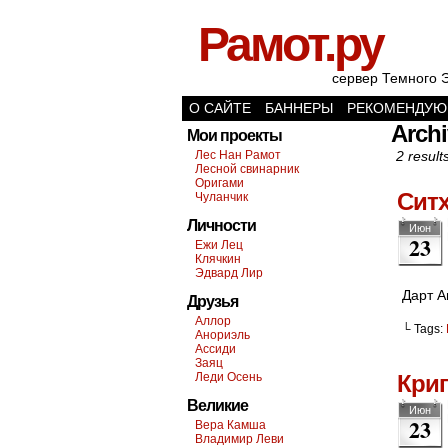
Рамот.ру
сервер Темного 
О САЙТЕ
БАННЕРЫ
РЕКОМЕНДУЮ
Archi
Мои проекты
Лес Нан Рамот
2 result
Лесной свинарник
Оригами
Ситх
Чуланчик
Личности
Июн
23
Ежи Лец
Клячкин
Эдвард Лир
Дарт А
Друзья
Аллор
└ Tags:
Анориэль
Ассиди
Заяц
Леди Осень
Кри
Великие
Июн
23
Вера Камша
Владимир Леви