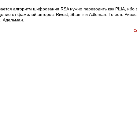
ается алгоритм шифрования RSA нужно переводить как РША, ибо 
ение от фамилий авторов: Rivest, Shamir и Adleman. То есть Ривест
, Адельман.
C